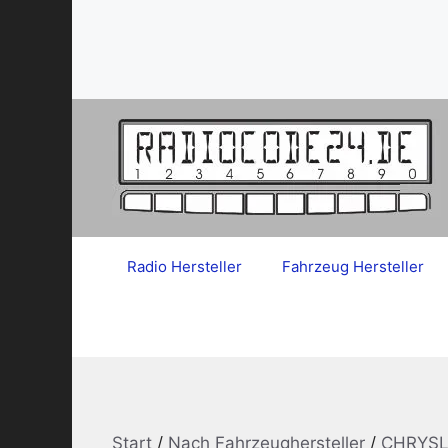
Zum
Inhalt
springen
Radio Hersteller
Fahrzeug Hersteller
Start
/
Nach Fahrzeughersteller
/
CHRYSL