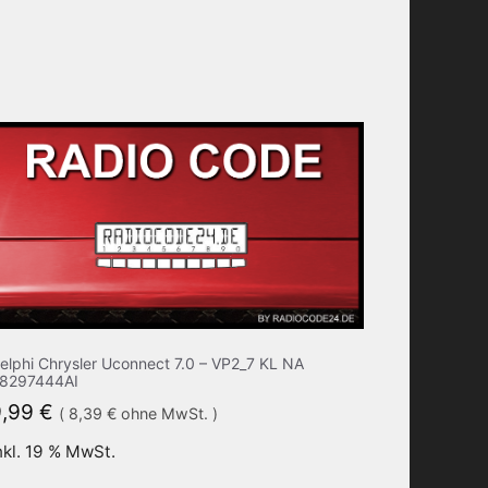
elphi Chrysler Uconnect 7.0 – VP2_7 KL NA
8297444AI
9,99
€
(
8,39
€
ohne MwSt. )
nkl. 19 % MwSt.