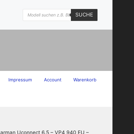
Products
SUCHE
search
Impressum
Account
Warenkorb
Harman Uconnect 6.5 – VP4 940 EU –