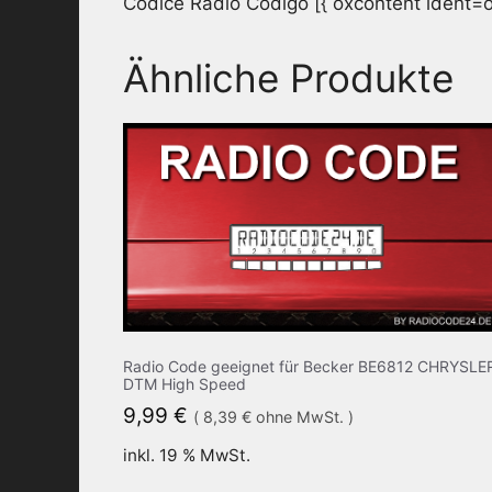
Codice Radio Codigo [{ oxcontent ident=ox
Ähnliche Produkte
Radio Code geeignet für Becker BE6812 CHRYSLE
DTM High Speed
9,99
€
(
8,39
€
ohne MwSt. )
inkl. 19 % MwSt.