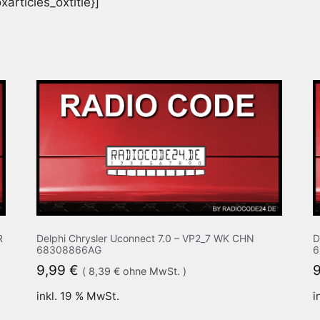
articles_oxtitle}]
R
Delphi Chrysler Uconnect 7.0 – VP2_7 WK CHN
D
68308866AG
6
9,99
€
(
8,39
€
ohne MwSt. )
inkl. 19 % MwSt.
i