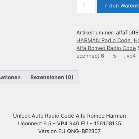
Radio
In den Waren
Code
geeignet
für
Artikelnummer:
alfaT00
Alfa
HARMAN Radio Code
,
H
Romeo
Alfa Romeo Radio Code
Harman
uconnect 6___ 5___
,
vp4_
Uconnect
6.5
-
mationen
Rezensionen (0)
VP4
940
EU
-
156108135
Unlock Auto Radio Code Alfa Romeo Harman
Menge
Uconnect 6.5 – VP4 940 EU – 156108135
Version EU QNG-BE2807