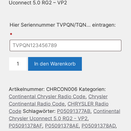
Uconnect 5.0 RG2 – VP2
Hier Seriennummer TVPQN/TQN... eintragen:
*
Radio
In den Warenkorb
Code
geeignet
für
Artikelnummer:
CHRCON006
Kategorien:
Continental
Continental Chrysler Radio Code
,
Chrysler
Chrysler
Continental Radio Code
,
CHRYSLER Radio
Uconnect
Code
Schlagwörter:
P05091377AB
,
Continental
5.0
Chrysler Uconnect 5.0 RG2 - VP2
,
RG2
P05091378AF
,
P05091378AE
,
P05091378AD
,
-