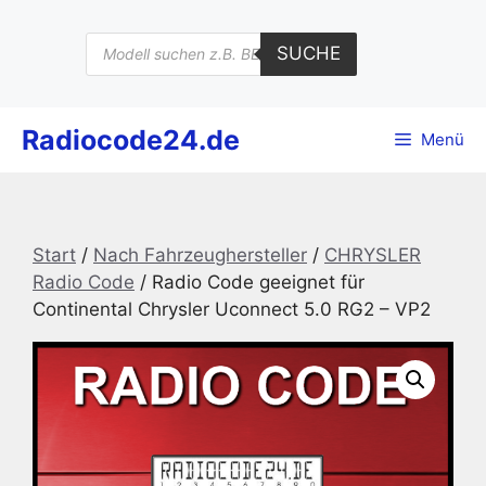
Zum
Inhalt
Products
SUCHE
search
springen
Radiocode24.de
Menü
Start
/
Nach Fahrzeughersteller
/
CHRYSLER
Radio Code
/ Radio Code geeignet für
Continental Chrysler Uconnect 5.0 RG2 – VP2