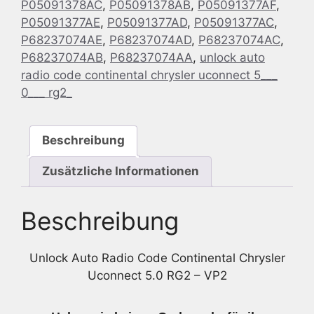
P05091378AC
,
P05091378AB
,
P05091377AF
,
VP2
P05091377AE
,
P05091377AD
,
P05091377AC
,
Menge
P68237074AE
,
P68237074AD
,
P68237074AC
,
P68237074AB
,
P68237074AA
,
unlock auto
radio code continental chrysler uconnect 5___
0___ rg2_
Beschreibung
Zusätzliche Informationen
Beschreibung
Unlock Auto Radio Code Continental Chrysler
Uconnect 5.0 RG2 – VP2