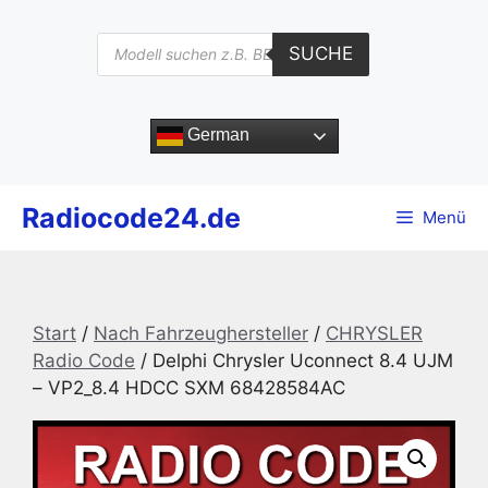
Zum
Inhalt
Products
SUCHE
search
springen
German
Radiocode24.de
Menü
Start
/
Nach Fahrzeughersteller
/
CHRYSLER
Radio Code
/ Delphi Chrysler Uconnect 8.4 UJM
– VP2_8.4 HDCC SXM 68428584AC