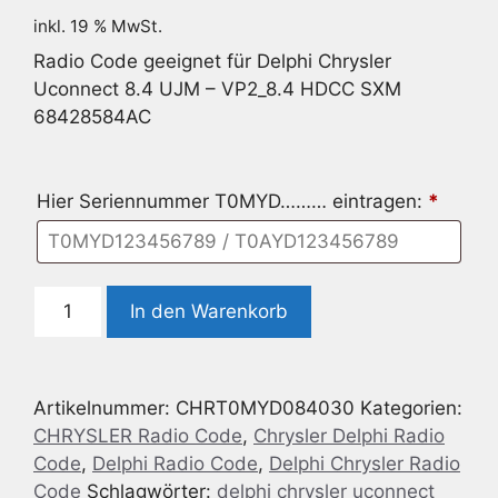
inkl. 19 % MwSt.
Radio Code geeignet für Delphi Chrysler
Uconnect 8.4 UJM – VP2_8.4 HDCC SXM
68428584AC
Hier Seriennummer T0MYD……… eintragen:
*
Delphi
In den Warenkorb
Chrysler
Uconnect
8.4
Artikelnummer:
CHRT0MYD084030
Kategorien:
UJM
CHRYSLER Radio Code
,
Chrysler Delphi Radio
-
Code
,
Delphi Radio Code
,
Delphi Chrysler Radio
VP2_8.4
Code
Schlagwörter:
delphi chrysler uconnect
HDCC