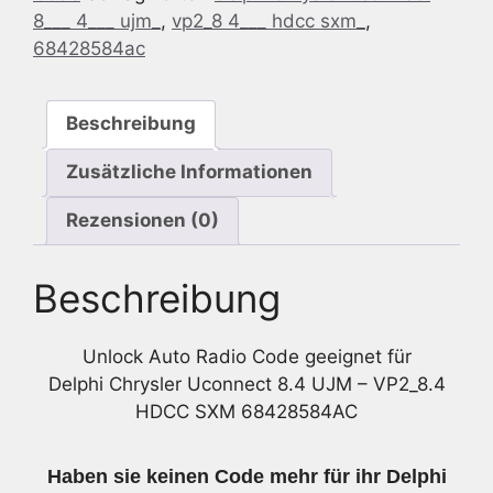
8___ 4___ ujm_
,
vp2_8 4___ hdcc sxm_
,
SXM
68428584ac
68428584AC
Menge
Beschreibung
Zusätzliche Informationen
Rezensionen (0)
Beschreibung
Unlock Auto Radio Code geeignet für
Delphi Chrysler Uconnect 8.4 UJM – VP2_8.4
HDCC SXM 68428584AC
Haben sie keinen Code mehr für ihr Delphi