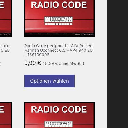
Romeo
Radio Code geeignet für Alfa Romeo
40 EU
Harman Uconnect 6.5 – VP4 940 EU
– 156109096
9,99
€
)
(
8,39
€
ohne MwSt. )
Optionen wählen