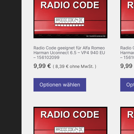
Radio Code geeignet für Alfa Romeo
Radio 
Harman Uconnect 6.5 – VP4 940 EU
Harman
– 156102099
– 156
9,99
€
9,99
(
8,39
€
ohne MwSt. )
Optionen wählen
Op