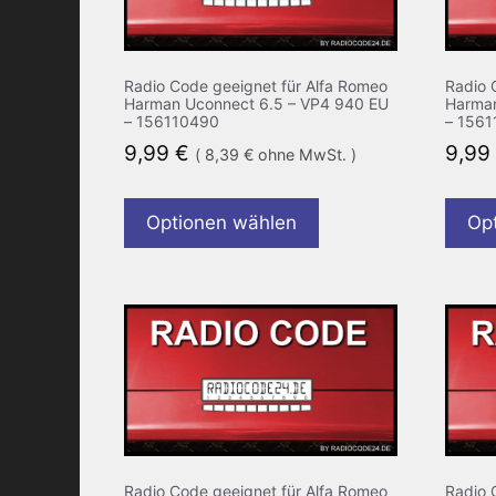
Radio Code geeignet für Alfa Romeo
Radio 
Harman Uconnect 6.5 – VP4 940 EU
Harman
– 156110490
– 1561
9,99
€
9,99
(
8,39
€
ohne MwSt. )
Optionen wählen
Op
Radio Code geeignet für Alfa Romeo
Radio 