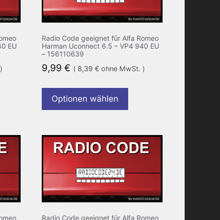
Romeo
Radio Code geeignet für Alfa Romeo
40 EU
Harman Uconnect 6.5 – VP4 940 EU
– 156110639
9,99
€
)
(
8,39
€
ohne MwSt. )
Optionen wählen
Romeo
Radio Code geeignet für Alfa Romeo