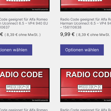
Code geeignet für Alfa Romeo
Radio Code geeignet für Alfa 
 Uconnect 6.5 – VP4 940 EU
Harman Uconnect 6.5 – VP4 9
10637
– 156110638
€
9,99
€
(
8,39
€
ohne MwSt. )
(
8,39
€
ohne MwSt. 
tionen wählen
Optionen wählen
Code geeignet für Alfa Romeo
Radio Code geeignet für Alfa 