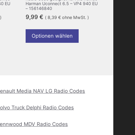
40 EU
Harman Uconnect 6.5 – VP4 940 EU
– 156146840
9,99
€
)
(
8,39
€
ohne MwSt. )
Optionen wählen
enault Media NAV LG Radio Codes
olvo Truck Delphi Radio Codes
ennwood MDV Radio Codes