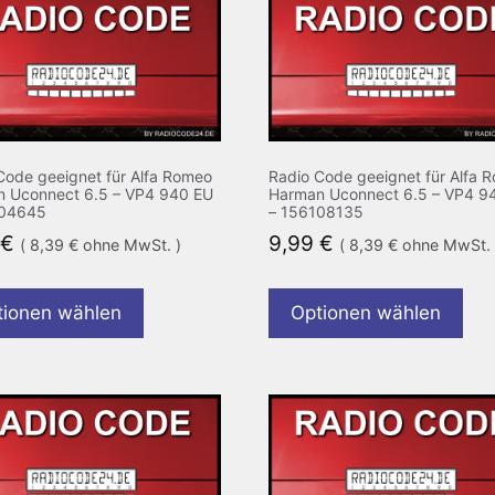
Code geeignet für Alfa Romeo
Radio Code geeignet für Alfa 
 Uconnect 6.5 – VP4 940 EU
Harman Uconnect 6.5 – VP4 9
104645
– 156108135
€
9,99
€
(
8,39
€
ohne MwSt. )
(
8,39
€
ohne MwSt. 
tionen wählen
Optionen wählen