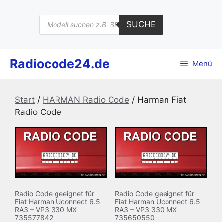
Zum
Inhalt
Products
SUCHE
search
springen
Radiocode24.de
Menü
Start
/
HARMAN Radio Code
/ Harman Fiat
Radio Code
Radio Code geeignet für
Radio Code geeignet für
Fiat Harman Uconnect 6.5
Fiat Harman Uconnect 6.5
RA3 – VP3 330 MX
RA3 – VP3 330 MX
735577842
735650550