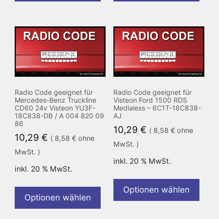
Radio Code geeignet für
Radio Code geeignet für
Mercedes-Benz Truckline
Visteon Ford 1500 RDS
CD60 24v Visteon YU3F-
Medialess – 6C1T-18C838-
18C838-DB / A 004 820 09
AJ
86
10,29
€
(
8,58
€
ohne
10,29
€
(
8,58
€
ohne
MwSt. )
MwSt. )
inkl. 20 % MwSt.
inkl. 20 % MwSt.
Optionen wählen
Optionen wählen