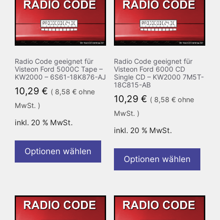
Radio Code geeignet für
Radio Code geeignet für
Visteon Ford 5000C Tape –
Visteon Ford 6000 CD
KW2000 – 6S61-18K876-AJ
Single CD – KW2000 7M5T-
18C815-AB
10,29
€
(
8,58
€
ohne
10,29
€
(
8,58
€
ohne
MwSt. )
MwSt. )
inkl. 20 % MwSt.
inkl. 20 % MwSt.
Optionen wählen
Optionen wählen