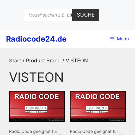
Zum
Inhalt
Products
SUCHE
search
springen
Radiocode24.de
Menü
Start
/ Produkt Brand / VISTEON
VISTEON
Radio Code geeignet für
Radio Code geeignet für