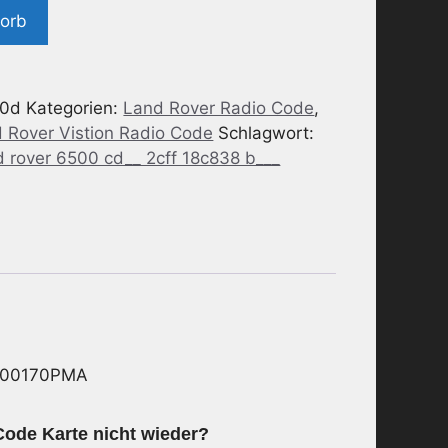
korb
00d
Kategorien:
Land Rover Radio Code
,
 Rover Vistion Radio Code
Schlagwort:
d rover 6500 cd__ 2cff 18c838 b___
E000170PMA
ode Karte nicht wieder?