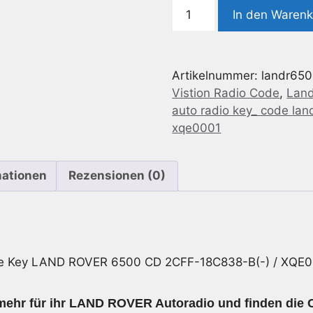
Radio
In den Waren
Code
geeignet
für
Artikelnummer:
landr65
Land
Vistion Radio Code
,
Land
Rover
auto radio key_ code lan
6500
xqe0001
CD
2CFF-
18C838-
mationen
Rezensionen (0)
B(-)
/
XQE000170PMA
Menge
e Key LAND ROVER 6500 CD 2CFF-18C838-B(-) / XQ
mehr für ihr LAND ROVER Autoradio und finden die C