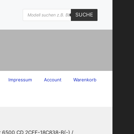
Products
SUCHE
search
Impressum
Account
Warenkorb
r 6500 CD 2CFF-18C838-B(-) /