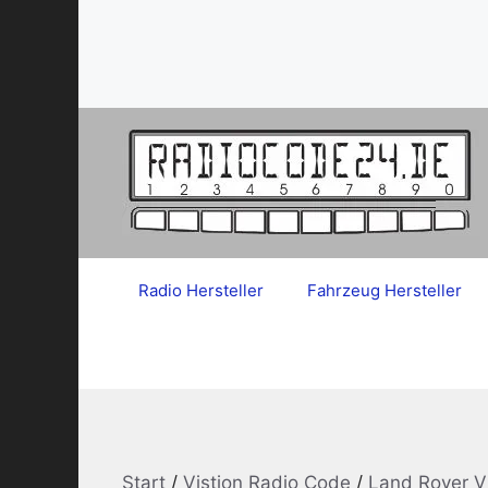
Zum
Inhalt
springen
Radio Hersteller
Fahrzeug Hersteller
Start
/
Vistion Radio Code
/
Land Rover V