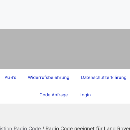
AGB’s
Widerrufsbelehrung
Datenschutzerklärung
Code Anfrage
Login
istion Radio Code
/ Radio Code geeignet für Land Rove