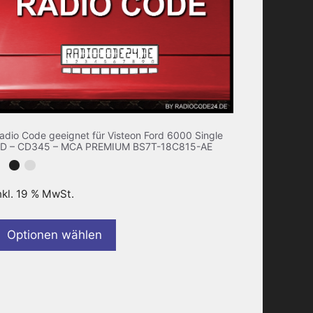
adio Code geeignet für Visteon Ford 6000 Single
D – CD345 – MCA PREMIUM BS7T-18C815-AE
nkl. 19 % MwSt.
Optionen wählen