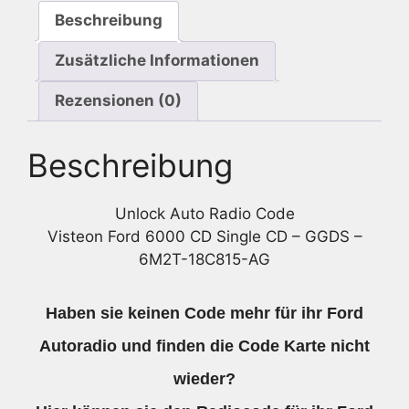
CD
Beschreibung
-
GGDS
Zusätzliche Informationen
-
6M2T-
Rezensionen (0)
18C815-
AG
Beschreibung
Menge
Unlock Auto Radio Code
Visteon Ford 6000 CD Single CD – GGDS –
6M2T-18C815-AG
Haben sie keinen Code mehr für ihr Ford
Autoradio und finden die Code Karte nicht
wieder?