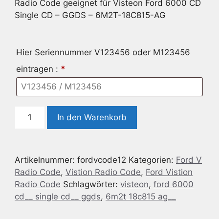
Radio Code geeignet für Visteon Ford 6000 CD
Single CD – GGDS – 6M2T-18C815-AG
Hier Seriennummer V123456 oder M123456
eintragen :
*
Radio
In den Warenkorb
Code
geeignet
für
Artikelnummer:
fordvcode12
Kategorien:
Ford V
Visteon
Radio Code
,
Vistion Radio Code
,
Ford Vistion
Ford
Radio Code
Schlagwörter:
visteon
,
ford 6000
6000
cd__ single cd__ ggds
,
6m2t 18c815 ag__
CD
Single