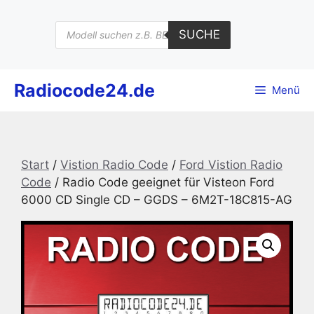
Zum
Inhalt
Products
SUCHE
search
springen
Radiocode24.de
Menü
Start
/
Vistion Radio Code
/
Ford Vistion Radio
Code
/ Radio Code geeignet für Visteon Ford
6000 CD Single CD – GGDS – 6M2T-18C815-AG