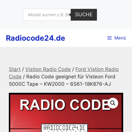
Zum
Inhalt
Products
SUCHE
search
springen
Radiocode24.de
Menü
Start
/
Vistion Radio Code
/
Ford Vistion Radio
Code
/ Radio Code geeignet für Visteon Ford
5000C Tape – KW2000 – 6S61-18K876-AJ