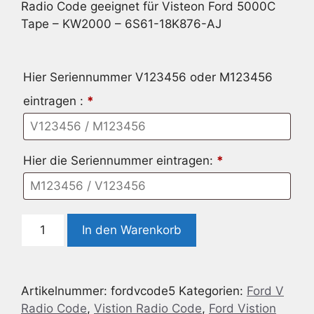
Radio Code geeignet für Visteon Ford 5000C
Tape – KW2000 – 6S61-18K876-AJ
Hier Seriennummer V123456 oder M123456
eintragen :
*
Hier die Seriennummer eintragen:
*
Radio
In den Warenkorb
Code
geeignet
für
Artikelnummer:
fordvcode5
Kategorien:
Ford V
Visteon
Radio Code
,
Vistion Radio Code
,
Ford Vistion
Ford