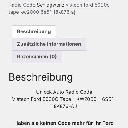
Radio Code
Schlagwort:
visteon ford 5000c
5000C
tape kw2000 6s61 18k876 aj__
Tape
-
KW2000
Beschreibung
-
6S61-
Zusätzliche Informationen
18K876-
AJ
Rezensionen (0)
Menge
Beschreibung
Unlock Auto Radio Code
Visteon Ford 5000C Tape – KW2000 – 6S61-
18K876-AJ
Haben sie keinen Code mehr für ihr Ford