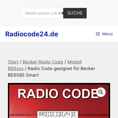
Zum
Inhalt
Products
SUCHE
search
springen
Radiocode24.de
Menü
Start
/
Becker Radio Code
/
Modell
BE6xxx
/ Radio Code geeignet für Becker
BE6085 Smart