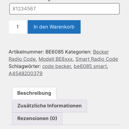
Radio
In den Warenkorb
Code
geeignet
für
Artikelnummer:
BE6085
Kategorien:
Becker
Becker
Radio Code
,
Modell BE6xxx
,
Smart Radio Code
BE6085
Schlagwörter:
code becker
,
be6085 smart
,
Smart
A4548200379
Menge
Beschreibung
Zusätzliche Informationen
Rezensionen (0)