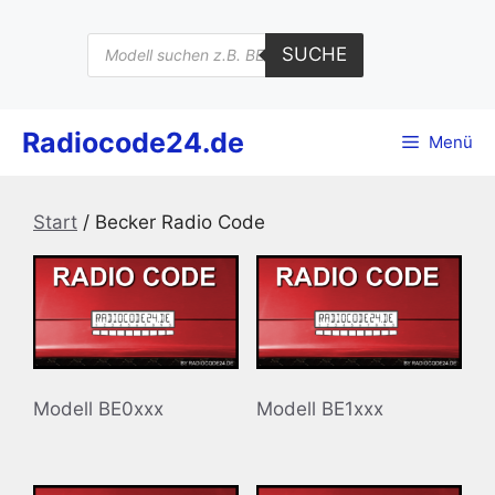
Zum
Inhalt
Products
SUCHE
search
springen
Radiocode24.de
Menü
Start
/ Becker Radio Code
Modell BE0xxx
Modell BE1xxx