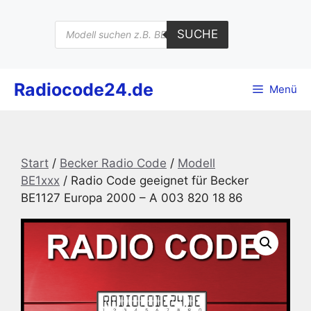
Zum
Inhalt
Products
SUCHE
search
springen
Radiocode24.de
Menü
Start
/
Becker Radio Code
/
Modell
BE1xxx
/ Radio Code geeignet für Becker
BE1127 Europa 2000 – A 003 820 18 86