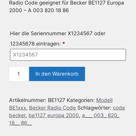
Radio Code geeignet für Becker BE1127 Europa
2000 – A 003 820 18 86
Hier die Seriennummer X1234567 oder
12345678 eintragen:
*
Radio
In den Warenkorb
Code
geeignet
für
Artikelnummer:
BE1127
Kategorien:
Modell
Becker
BE1xxx
,
Becker Radio Code
Schlagwörter:
code
BE1127
becker
,
be1127 europa 2000
,
a___ 003_ 820_
Europa
18__ 86__
2000
-