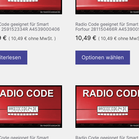
Code geeignet für Smart
Radio Code geeignet für Smart
ur 259152334R A4539000406
Forfour 281150466R A453900
9
€
10,49
€
(
10,49
€
ohne MwSt. )
(
10,49
€
ohne MwSt
terlesen
Optionen wählen
Code geeignet für Smart
Radio Code geeignet für Smart