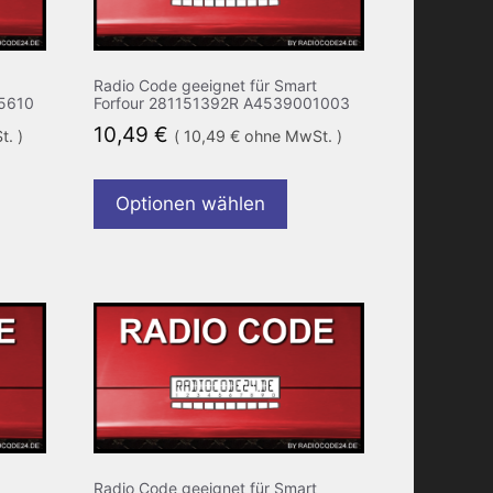
Radio Code geeignet für Smart
5610
Forfour 281151392R A4539001003
10,49
€
. )
(
10,49
€
ohne MwSt. )
Optionen wählen
Radio Code geeignet für Smart