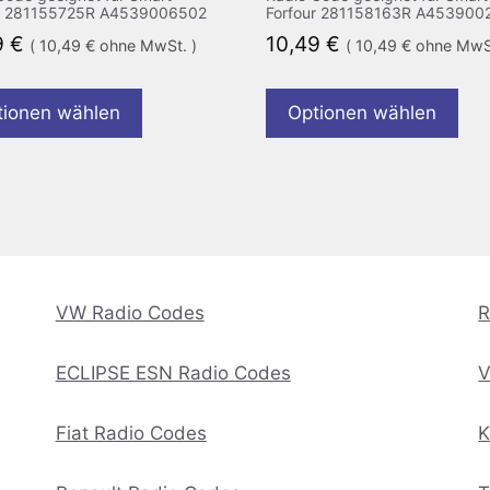
ur 281155725R A4539006502
Forfour 281158163R A453900
9
€
10,49
€
(
10,49
€
ohne MwSt. )
(
10,49
€
ohne MwSt
tionen wählen
Optionen wählen
VW Radio Codes
R
ECLIPSE ESN Radio Codes
V
Fiat Radio Codes
K