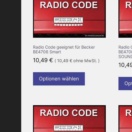
Radio Code geeignet für Becker
Radio 
BE4706 Smart
BE470
SOUN
10,49
€
(
10,49
€
ohne MwSt. )
10,4
Optionen wählen
Op