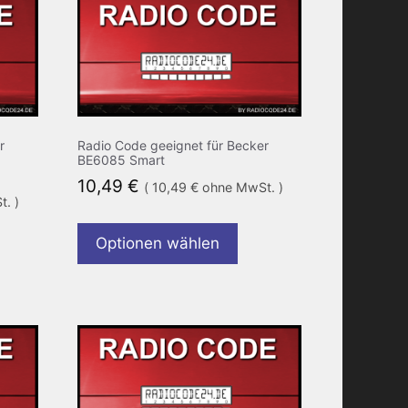
r
Radio Code geeignet für Becker
BE6085 Smart
10,49
€
(
10,49
€
ohne MwSt. )
. )
Optionen wählen