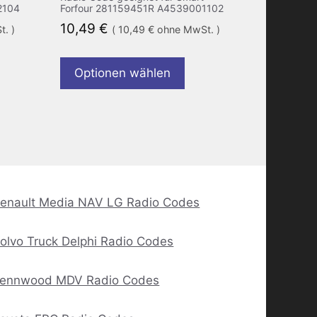
2104
Forfour 281159451R A4539001102
10,49
€
. )
(
10,49
€
ohne MwSt. )
Optionen wählen
enault Media NAV LG Radio Codes
olvo Truck Delphi Radio Codes
ennwood MDV Radio Codes