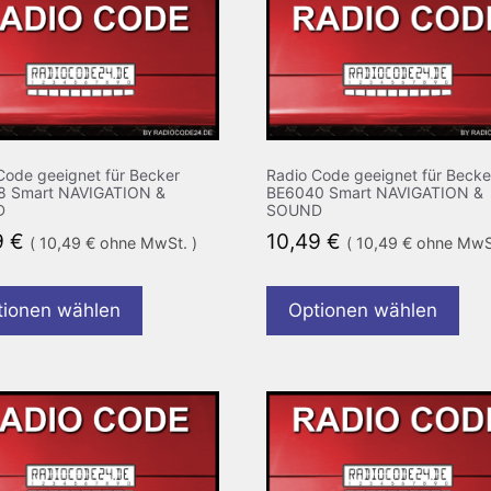
Code geeignet für Becker
Radio Code geeignet für Becke
8 Smart NAVIGATION &
BE6040 Smart NAVIGATION &
D
SOUND
9
€
10,49
€
(
10,49
€
ohne MwSt. )
(
10,49
€
ohne MwSt
tionen wählen
Optionen wählen