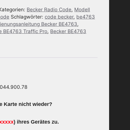
Kategorien:
Becker Radio Code
,
Modell
Code
Schlagwörter:
code becker
,
be4763
ienungsanleitung Becker BE4763
,
e BE4763 Traffic Pro
,
Becker BE4763
.044.900.78
e Karte nicht wieder?
xxxxx
) ihres Gerätes zu.