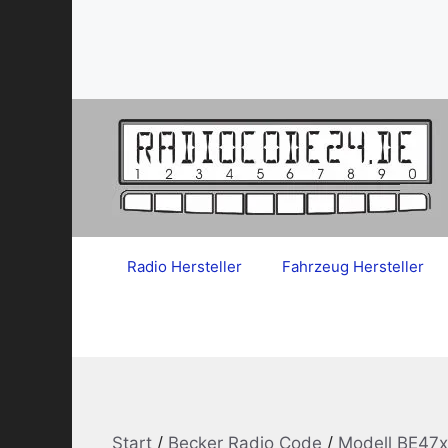
Zum
Inhalt
springen
Radio Hersteller
Fahrzeug Hersteller
Start
/
Becker Radio Code
/
Modell BE47x