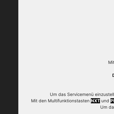
Mi
Um das Servicemenü einzustell
Mit den Multifunktionstasten
NXT
und
P
Um das