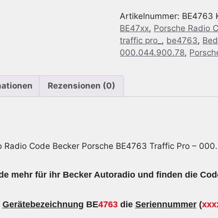
für
Artikelnummer:
BE4763
Becker
BE47xx
,
Porsche Radio 
BE4763
traffic pro_
,
be4763
,
Bed
Traffic
000.044.900.78
,
Porsch
Pro
Menge
mationen
Rezensionen (0)
o Radio Code Becker Porsche BE4763 Traffic Pro – 000
e mehr für ihr Becker Autoradio und finden die Cod
r
Gerätebezeichnung
BE
4763
die
Seriennummer
(
xxx