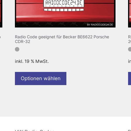
o
Radio Code geeignet für Becker BE6622 Porsche
R
CDR-32
2
inkl. 19 % MwSt.
i
Optionen wählen