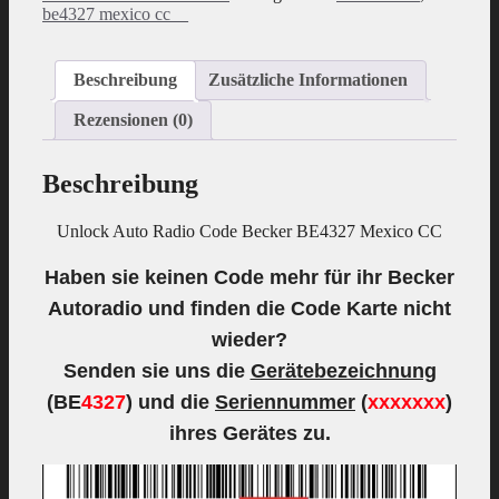
BE4327
be4327 mexico cc__
Mexico
CC
Menge
Beschreibung
Zusätzliche Informationen
Rezensionen (0)
Beschreibung
Unlock Auto Radio Code Becker BE4327 Mexico CC
Haben sie keinen Code mehr für ihr Becker
Autoradio und finden die Code Karte nicht
wieder?
Senden sie uns die
Gerätebezeichnung
(BE
4327
) und die
Seriennummer
(
xxxxxxx
)
ihres Gerätes zu.