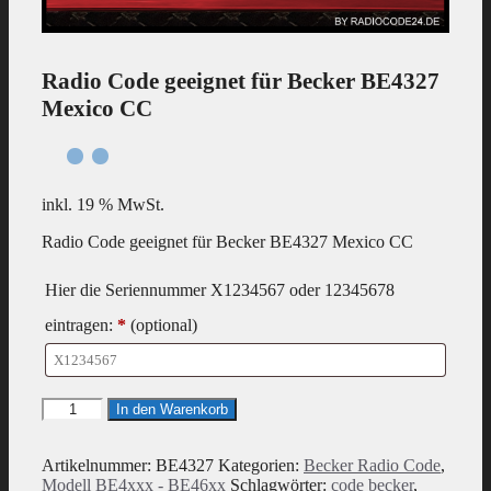
Radio Code geeignet für Becker BE4327
Mexico CC
inkl. 19 % MwSt.
Radio Code geeignet für Becker BE4327 Mexico CC
Hier die Seriennummer X1234567 oder 12345678
eintragen:
*
(optional)
Radio
In den Warenkorb
Code
geeignet
für
Artikelnummer:
BE4327
Kategorien:
Becker Radio Code
,
Becker
Modell BE4xxx - BE46xx
Schlagwörter:
code becker
,