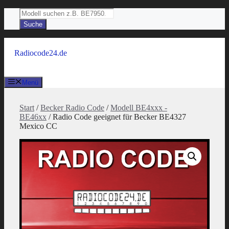
Zum
Products
Inhalt
search
Suche
springen
Radiocode24.de
Menü
Start
/
Becker Radio Code
/
Modell BE4xxx -
BE46xx
/ Radio Code geeignet für Becker BE4327
Mexico CC