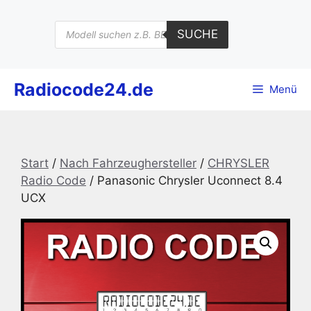
Zum
Inhalt
Products
SUCHE
search
springen
Radiocode24.de
Menü
Start
/
Nach Fahrzeughersteller
/
CHRYSLER
Radio Code
/ Panasonic Chrysler Uconnect 8.4
UCX