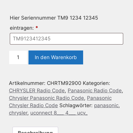
Hier Seriennummer TM9 1234 12345
eintragen:
*
Panasonic
In den Warenkorb
Chrysler
Uconnect
8.4
Artikelnummer:
CHRTM92900
Kategorien:
UCX
CHRYSLER Radio Code
,
Panasonic Radio Code
,
Menge
Chrysler Panasonic Radio Code
,
Panasonic
Chrysler Radio Code
Schlagwörter:
panasonic
,
chrysler
,
uconnect 8___ 4___ ucv_