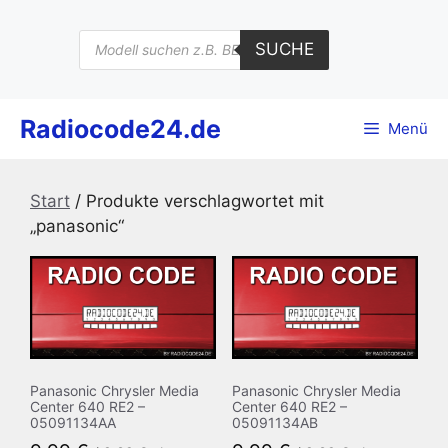
Zum
Inhalt
Products
SUCHE
search
springen
Radiocode24.de
Menü
Start
/ Produkte verschlagwortet mit
„panasonic“
Panasonic Chrysler Media
Panasonic Chrysler Media
Center 640 RE2 –
Center 640 RE2 –
05091134AA
05091134AB