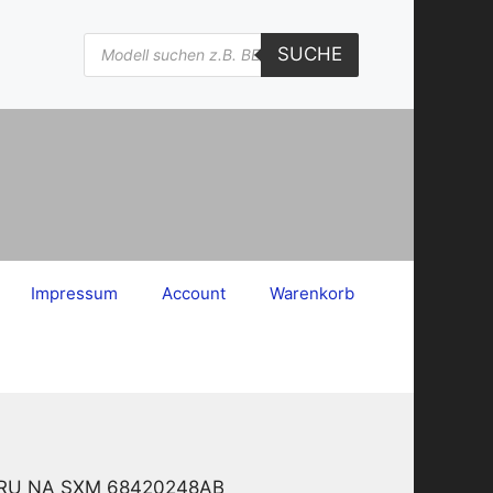
Products
SUCHE
search
Impressum
Account
Warenkorb
_7 RU NA SXM 68420248AB