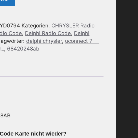
YD0794
Kategorien:
CHRYSLER Radio
adio Code
,
Delphi Radio Code
,
Delphi
lagwörter:
delphi chrysler
,
uconnect 7___
m_
,
68420248ab
48AB
 Code Karte nicht wieder?