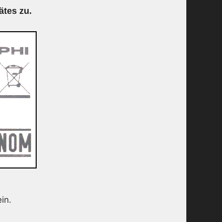
ätes zu.
in.