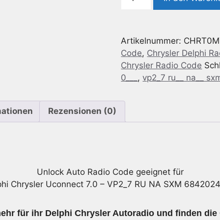
Chrysler
Uconnect
7.0
Artikelnummer:
CHRT0M
-
Code
,
Chrysler Delphi R
VP2_7
Chrysler Radio Code
Sch
RU
0___
,
vp2_7 ru__ na__ sx
NA
SXM
68420248AB
mationen
Rezensionen (0)
Menge
Unlock Auto Radio Code geeignet für
phi Chrysler Uconnect 7.0 – VP2_7 RU NA SXM 684202
hr für ihr Delphi Chrysler Autoradio und finden die