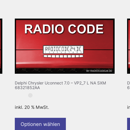
Delphi Chrysler Uconnect 7.0 – VP2_7 L NA SXM
D
68321852AA
6
inkl. 20 % MwSt.
i
Optionen wählen