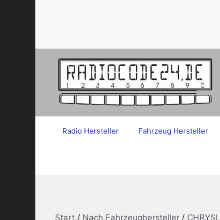
Zum
Inhalt
springen
Radio Hersteller
Fahrzeug Hersteller
Start
/
Nach Fahrzeughersteller
/
CHRYSL