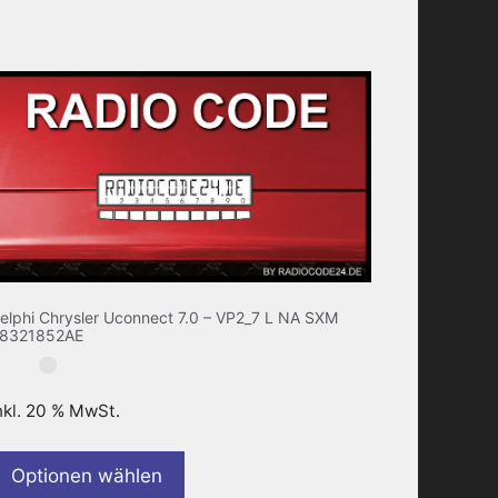
elphi Chrysler Uconnect 7.0 – VP2_7 L NA SXM
8321852AE
nkl. 20 % MwSt.
Optionen wählen