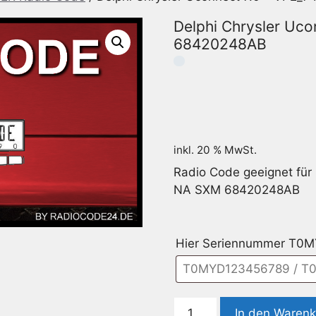
Delphi Chrysler Uc
68420248AB
inkl. 20 % MwSt.
Radio Code geeignet für
NA SXM 68420248AB
Hier Seriennummer T0
Delphi
In den Waren