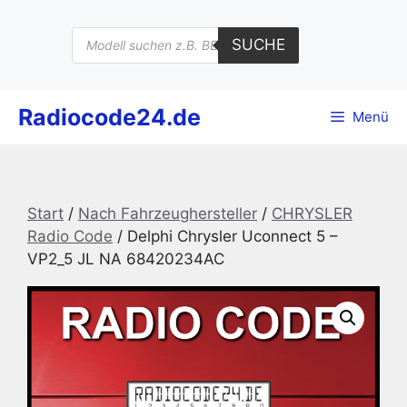
Zum
Inhalt
Products
SUCHE
search
springen
Radiocode24.de
Menü
Start
/
Nach Fahrzeughersteller
/
CHRYSLER
Radio Code
/ Delphi Chrysler Uconnect 5 –
VP2_5 JL NA 68420234AC