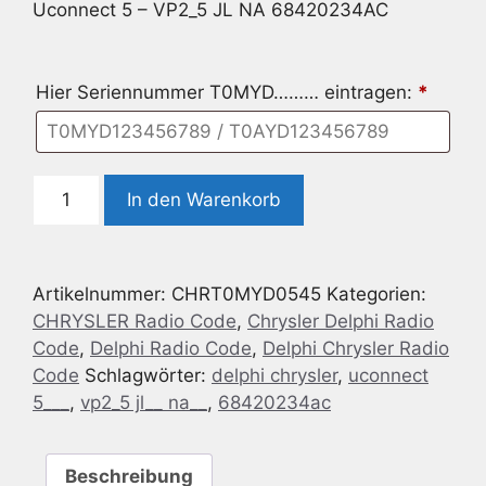
Uconnect 5 – VP2_5 JL NA 68420234AC
Hier Seriennummer T0MYD……… eintragen:
*
Delphi
In den Warenkorb
Chrysler
Uconnect
5
Artikelnummer:
CHRT0MYD0545
Kategorien:
-
CHRYSLER Radio Code
,
Chrysler Delphi Radio
VP2_5
Code
,
Delphi Radio Code
,
Delphi Chrysler Radio
JL
Code
Schlagwörter:
delphi chrysler
,
uconnect
NA
5___
,
vp2_5 jl__ na__
,
68420234ac
68420234AC
Menge
Beschreibung