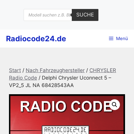
Zum
Inhalt
Products
SUCHE
search
springen
Radiocode24.de
Menü
Start
/
Nach Fahrzeughersteller
/
CHRYSLER
Radio Code
/ Delphi Chrysler Uconnect 5 –
VP2_5 JL NA 68428543AA