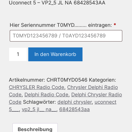
Uconnect 5 – VP2_5 JL NA 68428543AA
Hier Seriennummer T0MYD……… eintragen:
*
Delphi
In den Warenkorb
Chrysler
Uconnect
5
Artikelnummer:
CHRT0MYD0546
Kategorien:
-
CHRYSLER Radio Code
,
Chrysler Delphi Radio
VP2_5
Code
,
Delphi Radio Code
,
Delphi Chrysler Radio
JL
Code
Schlagwörter:
delphi chrysler
,
uconnect
NA
5___
,
vp2_5 jl__ na__
,
68428543aa
68428543AA
Menge
Beschreibung