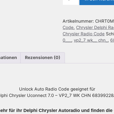
Chrysler
Uconnect
7.0
Artikelnummer:
CHRT0M
-
Code
,
Chrysler Delphi R
VP2_7
Chrysler Radio Code
Sch
WK
0___
,
vp2_7 wk__ chn_
,
6
CHN
68399228AB
Menge
mationen
Rezensionen (0)
Unlock Auto Radio Code geeignet für
lphi Chrysler Uconnect 7.0 – VP2_7 WK CHN 6839922
hr für ihr Delphi Chrysler Autoradio und finden die