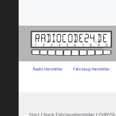
Zum
Inhalt
springen
Radio Hersteller
Fahrzeug Hersteller
Start
/
Nach Fahrzeughersteller
/
CHRYSL