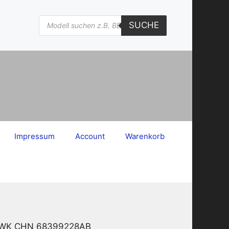
Products
SUCHE
search
Impressum
Account
Warenkorb
_7 WK CHN 68399228AB