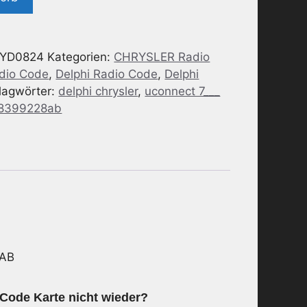
YD0824
Kategorien:
CHRYSLER Radio
adio Code
,
Delphi Radio Code
,
Delphi
lagwörter:
delphi chrysler
,
uconnect 7___
8399228ab
8AB
 Code Karte nicht wieder?