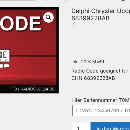
Delphi Chrysler Uc
68399228AB
inkl. 20 % MwSt.
Radio Code geeignet für
CHN 68399228AB
Hier Seriennummer T0
Delphi
In den Waren