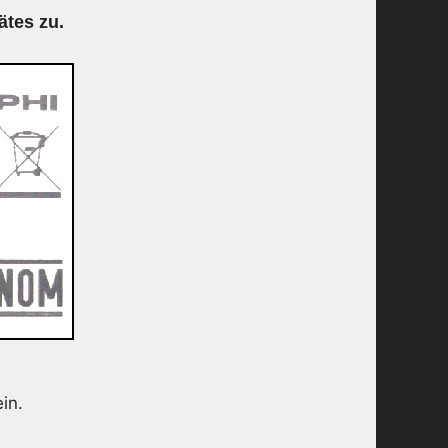
ätes zu.
in.