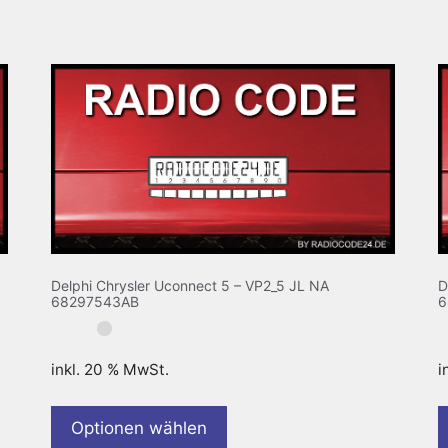
Delphi Chrysler Uconnect 5 – VP2_5 JL NA
D
68297543AB
6
inkl. 20 % MwSt.
i
Optionen wählen