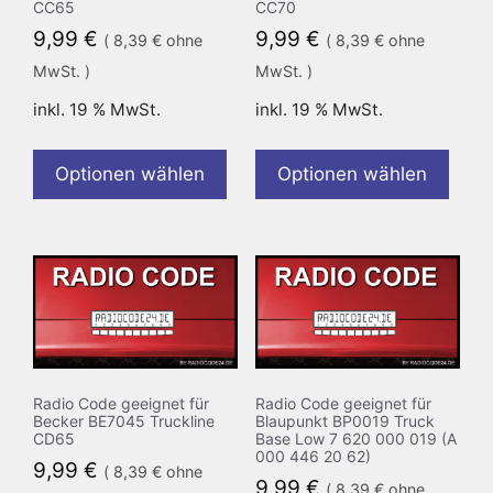
CC65
CC70
9,99
€
9,99
€
(
8,39
€
ohne
(
8,39
€
ohne
MwSt. )
MwSt. )
inkl. 19 % MwSt.
inkl. 19 % MwSt.
Optionen wählen
Optionen wählen
Radio Code geeignet für
Radio Code geeignet für
Becker BE7045 Truckline
Blaupunkt BP0019 Truck
CD65
Base Low 7 620 000 019 (A
000 446 20 62)
9,99
€
(
8,39
€
ohne
9,99
€
(
8,39
€
ohne