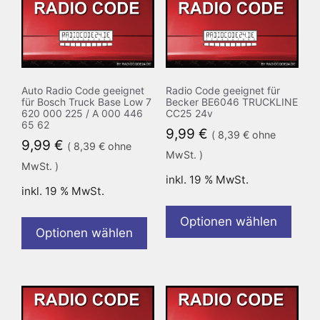
Auto Radio Code geeignet
Radio Code geeignet für
für Bosch Truck Base Low 7
Becker BE6046 TRUCKLINE
620 000 225 / A 000 446
CC25 24v
65 62
9,99
€
(
8,39
€
ohne
9,99
€
(
8,39
€
ohne
MwSt. )
MwSt. )
inkl. 19 % MwSt.
inkl. 19 % MwSt.
Optionen wählen
Optionen wählen