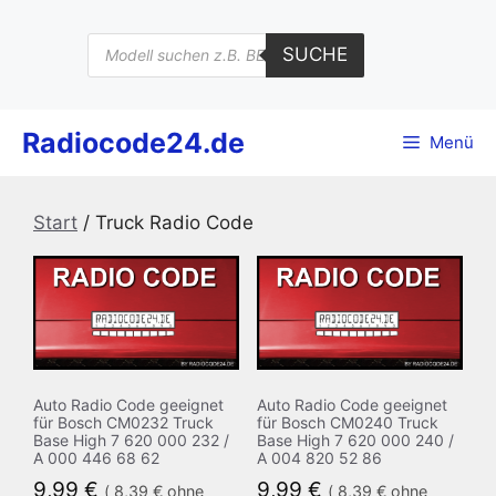
Zum
Inhalt
Products
SUCHE
search
springen
Radiocode24.de
Menü
Start
/ Truck Radio Code
Auto Radio Code geeignet
Auto Radio Code geeignet
für Bosch CM0232 Truck
für Bosch CM0240 Truck
Base High 7 620 000 232 /
Base High 7 620 000 240 /
A 000 446 68 62
A 004 820 52 86
9,99
€
9,99
€
(
8,39
€
ohne
(
8,39
€
ohne