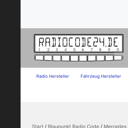
Zum
Inhalt
springen
Radio Hersteller
Fahrzeug Hersteller
Start
/
Blaupunkt Radio Code
/
Mercedes 