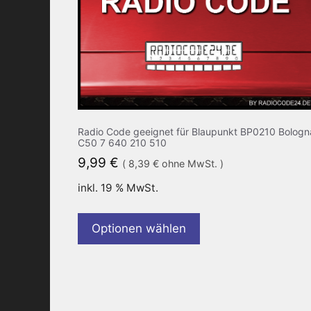
Radio Code geeignet für Blaupunkt BP0210 Bologn
C50 7 640 210 510
9,99
€
(
8,39
€
ohne MwSt. )
inkl. 19 % MwSt.
Optionen wählen