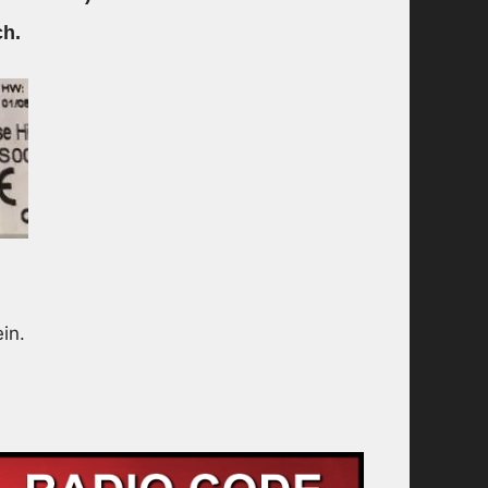
h.
in.