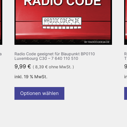
a
Radio Code geeignet für Blaupunkt BP0110
R
Luxembourg C30 – 7 640 110 510
T
9,99
€
(
8,39
€
ohne MwSt. )
inkl. 19 % MwSt.
i
Optionen wählen