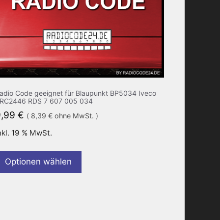
adio Code geeignet für Blaupunkt BP5034 Iveco
RC2446 RDS 7 607 005 034
9,99
€
(
8,39
€
ohne MwSt. )
nkl. 19 % MwSt.
Optionen wählen