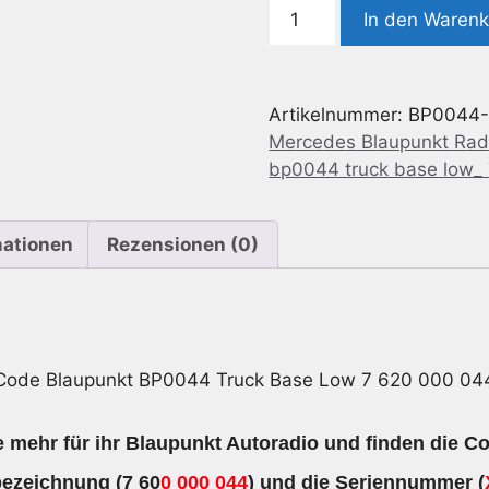
Radio
In den Waren
Code
geeignet
für
Artikelnummer:
BP0044
Blaupunkt
Mercedes Blaupunkt Rad
BP0044
bp0044 truck base low_ 
Truck
Base
Low
mationen
Rezensionen (0)
7
620
000
044
(A
 Code Blaupunkt BP0044 Truck Base Low 7 620 000 044
004
820
 mehr für ihr Blaupunkt Autoradio und finden die Co
48
86)
bezeichnung
(7 60
0 000 044
) und die
Seriennummer
(