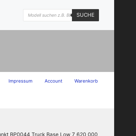
Products
SUCHE
search
Impressum
Account
Warenkorb
punkt BP0044 Truck Base Low 7 620 000