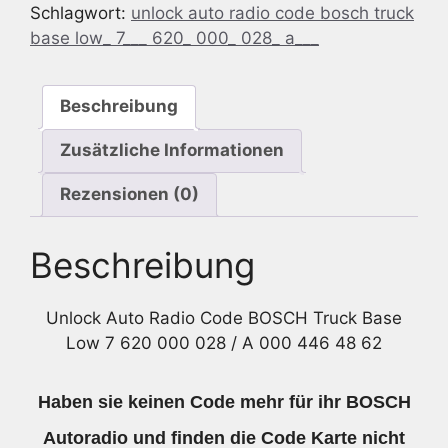
Schlagwort:
unlock auto radio code bosch truck
Base
base low_ 7___ 620_ 000_ 028_ a___
Low
7
620
Beschreibung
000
028
Zusätzliche Informationen
/
A
Rezensionen (0)
000
446
Beschreibung
48
62
Menge
Unlock Auto Radio Code BOSCH Truck Base
Low 7 620 000 028 / A 000 446 48 62
Haben sie keinen Code mehr für ihr BOSCH
Autoradio und finden die Code Karte nicht