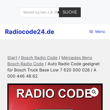
Zum
Inhalt
Products
SUCHE
search
springen
Radiocode24.de
Menü
Start
/
Bosch Radio Code
/
Mercedes Benz
Bosch Radio Code
/ Auto Radio Code geeignet
für Bosch Truck Base Low 7 620 000 028 / A
000 446 48 62