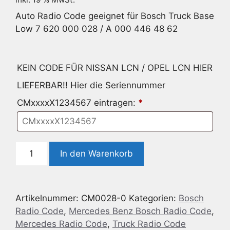
Auto Radio Code geeignet für Bosch Truck Base
Low 7 620 000 028 / A 000 446 48 62
KEIN CODE FÜR NISSAN LCN / OPEL LCN HIER
LIEFERBAR!! Hier die Seriennummer
CMxxxxX1234567 eintragen:
*
Auto
In den Warenkorb
Radio
Code
geeignet
Artikelnummer:
CM0028-0
Kategorien:
Bosch
für
Radio Code
,
Mercedes Benz Bosch Radio Code
,
Bosch
Mercedes Radio Code
,
Truck Radio Code
Truck