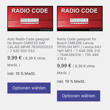
Auto Radio Code geeignet
Radio Code geeignet für
für Bosch CM0033 DAF
Bosch CM6396 Lancia
CALAIS MP48 7620000033
YPSILON MY1 / Lancia 843
– 7 620 000 033
1MY MP3 – 7 646 396 316
– 7646396316 – 735 446
9,99
€
(
8,39
€
ohne
374 0
MwSt. )
9,99
€
(
8,39
€
ohne
MwSt. )
inkl. 19 % MwSt.
inkl. 19 % MwSt.
Optionen wählen
Optionen wählen