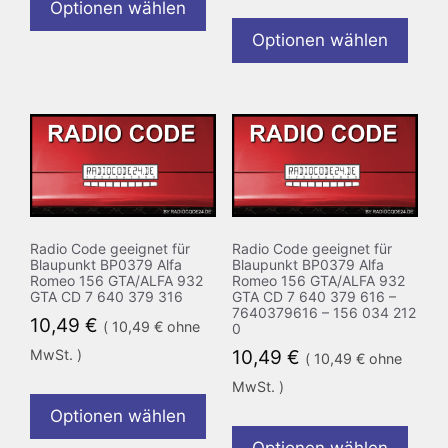
Optionen wählen
Optionen wählen
Radio Code geeignet für
Radio Code geeignet für
Blaupunkt BP0379 Alfa
Blaupunkt BP0379 Alfa
Romeo 156 GTA/ALFA 932
Romeo 156 GTA/ALFA 932
GTA CD 7 640 379 316
GTA CD 7 640 379 616 –
7640379616 – 156 034 212
10,49
€
(
10,49
€
ohne
0
MwSt. )
10,49
€
(
10,49
€
ohne
MwSt. )
Optionen wählen