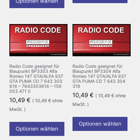
Optionen wählen
Radio Code geeignet für
Radio Code geeignet für
Blaupunkt BP3303 Alfa
Blaupunkt BP3304 Alfa
Romeo 147 GTA/ALFA 937
Romeo 147 GTA/ALFA 937
GTA PUMA CD 7 643 303
GTA PUMA CD 7 643 304
616 – 7643303616 – 156
316
053 471 0
10,49
€
(
10,49
€
ohne
10,49
€
(
10,49
€
ohne
MwSt. )
MwSt. )
Optionen wählen
Optionen wählen