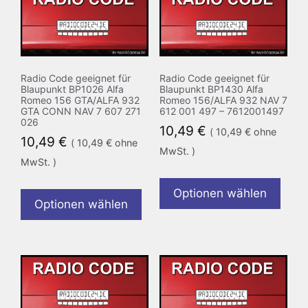
Radio Code geeignet für
Radio Code geeignet für
Blaupunkt BP1026 Alfa
Blaupunkt BP1430 Alfa
Romeo 156 GTA/ALFA 932
Romeo 156/ALFA 932 NAV 7
GTA CONN NAV 7 607 271
612 001 497 – 7612001497
026
10,49
€
(
10,49
€
ohne
10,49
€
(
10,49
€
ohne
MwSt. )
MwSt. )
Optionen wählen
Optionen wählen