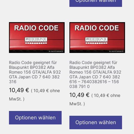
Optionen wählen
Radio Code geeignet für
Radio Code geeignet für
Blaupunkt BP0382 Alfa
Blaupunkt BP0382 Alfa
Romeo 156 GTA/ALFA 932
Romeo 156 GTA/ALFA 932
GTA Japan CD 7 640 382
GTA Japan CD 7 640 382
316
616 – 7640382616 – 156
038 791 0
10,49
€
(
10,49
€
ohne
10,49
€
(
10,49
€
ohne
MwSt. )
MwSt. )
Optionen wählen
Optionen wählen