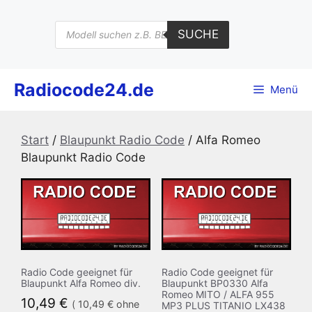
Zum
Inhalt
Products
SUCHE
search
springen
Radiocode24.de
Menü
Start
/
Blaupunkt Radio Code
/ Alfa Romeo
Blaupunkt Radio Code
Radio Code geeignet für
Radio Code geeignet für
Blaupunkt Alfa Romeo div.
Blaupunkt BP0330 Alfa
Romeo MITO / ALFA 955
10,49
€
(
10,49
€
ohne
MP3 PLUS TITANIO LX438