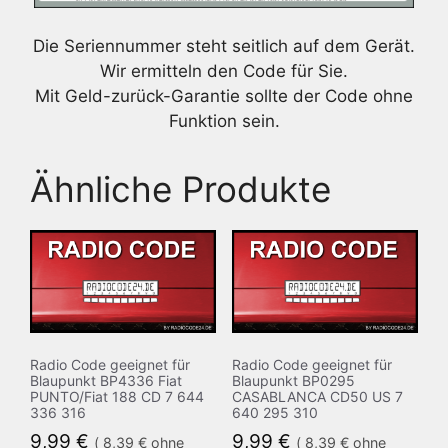
Die Seriennummer steht seitlich auf dem Gerät.
Wir ermitteln den Code für Sie.
Mit Geld-zurück-Garantie sollte der Code ohne
Funktion sein.
Ähnliche Produkte
Radio Code geeignet für
Radio Code geeignet für
Blaupunkt BP4336 Fiat
Blaupunkt BP0295
PUNTO/Fiat 188 CD 7 644
CASABLANCA CD50 US 7
336 316
640 295 310
9,99
€
9,99
€
(
8,39
€
ohne
(
8,39
€
ohne