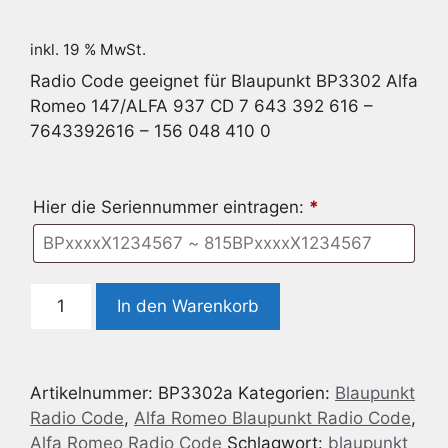
inkl. 19 % MwSt.
Radio Code geeignet für Blaupunkt BP3302 Alfa
Romeo 147/ALFA 937 CD 7 643 392 616 –
7643392616 – 156 048 410 0
Hier die Seriennummer eintragen:
*
Radio
In den Warenkorb
Code
geeignet
für
Artikelnummer:
BP3302a
Kategorien:
Blaupunkt
Blaupunkt
Radio Code
,
Alfa Romeo Blaupunkt Radio Code
,
BP3302
Alfa Romeo Radio Code
Schlagwort:
blaupunkt
Alfa