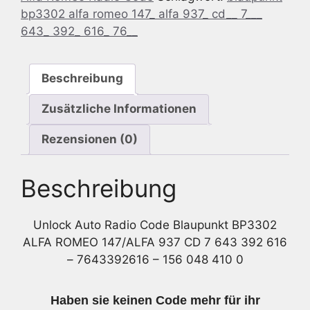
bp3302 alfa romeo 147_ alfa 937_ cd__ 7___
Romeo
643_ 392_ 616_ 76__
147/ALFA
937
CD
Beschreibung
7
643
Zusätzliche Informationen
392
616
Rezensionen (0)
-
7643392616
Beschreibung
-
156
048
Unlock Auto Radio Code Blaupunkt BP3302
410
ALFA ROMEO 147/ALFA 937 CD 7 643 392 616
0
– 7643392616 – 156 048 410 0
Menge
Haben sie keinen Code mehr für ihr