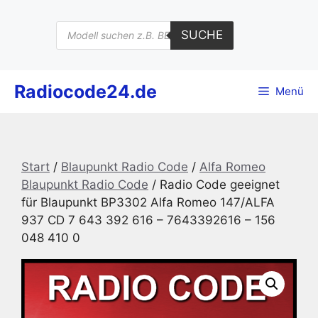
Zum
Inhalt
Products
SUCHE
search
springen
Radiocode24.de
Menü
Start
/
Blaupunkt Radio Code
/
Alfa Romeo
Blaupunkt Radio Code
/ Radio Code geeignet
für Blaupunkt BP3302 Alfa Romeo 147/ALFA
937 CD 7 643 392 616 – 7643392616 – 156
048 410 0