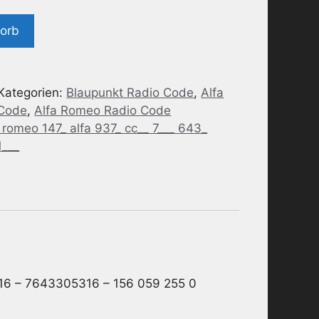
korb
Kategorien:
Blaupunkt Radio Code
,
Alfa
 Code
,
Alfa Romeo Radio Code
romeo 147_ alfa 937_ cc__ 7___ 643_
___
16 – 7643305316 – 156 059 255 0