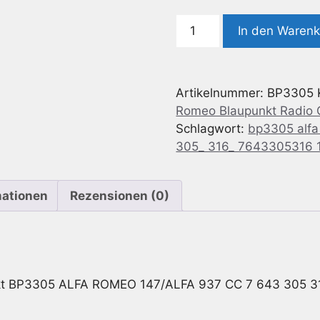
Radio
In den Waren
Code
geeignet
für
Artikelnummer:
BP3305
Blaupunkt
Romeo Blaupunkt Radio
BP3305
Schlagwort:
bp3305 alfa 
Alfa
305_ 316_ 7643305316 1
Romeo
147/ALFA
937
mationen
Rezensionen (0)
CC
-
7
643
305
kt BP3305 ALFA ROMEO 147/ALFA 937 CC 7 643 305 3
316
-