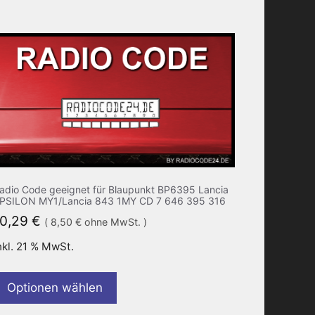
adio Code geeignet für Blaupunkt BP6395 Lancia
PSILON MY1/Lancia 843 1MY CD 7 646 395 316
10,29
€
(
8,50
€
ohne MwSt. )
nkl. 21 % MwSt.
Optionen wählen