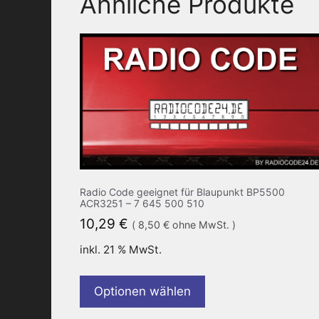
Ähnliche Produkte
Radio Code geeignet für Blaupunkt BP5500
ACR3251 – 7 645 500 510
10,29
€
(
8,50
€
ohne MwSt. )
inkl. 21 % MwSt.
Optionen wählen