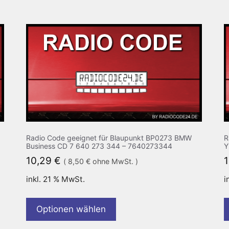
Radio Code geeignet für Blaupunkt BP0273 BMW
R
Business CD 7 640 273 344 – 7640273344
Y
10,29
€
(
8,50
€
ohne MwSt. )
inkl. 21 % MwSt.
i
Optionen wählen