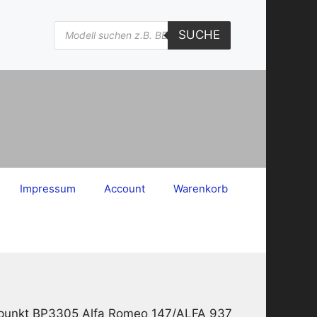
Products
SUCHE
search
Impressum
Account
Warenkorb
aupunkt BP3305 Alfa Romeo 147/ALFA 937