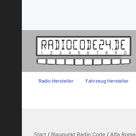
Zum
Inhalt
springen
Radio Hersteller
Fahrzeug Hersteller
Start
/
Blaupunkt Radio Code
/
Alfa Rome