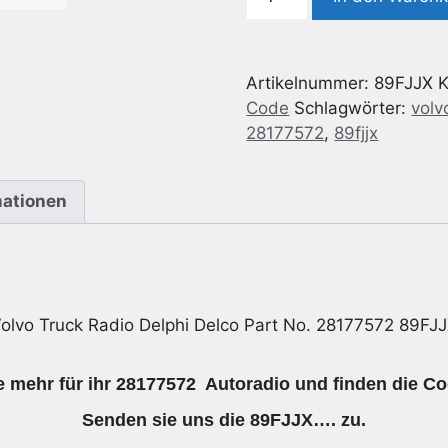
Code
geeignet
für
Artikelnummer:
89FJJX
K
Volvo
Code
Schlagwörter:
volv
Truck
28177572
,
89fjjx
Radio
Delphi
Delco
mationen
Part
No.
28177572
89FJJX
Menge
olvo Truck Radio Delphi Delco Part No. 28177572 89FJ
 mehr für ihr 28177572 Autoradio und finden die Co
Senden sie uns die 89FJJX…. zu.