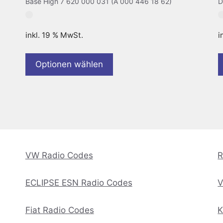
Base High 7 620 000 031 (A 000 446 18 62)
D
inkl. 19 % MwSt.
i
Optionen wählen
VW Radio Codes
R
ECLIPSE ESN Radio Codes
V
Fiat Radio Codes
K