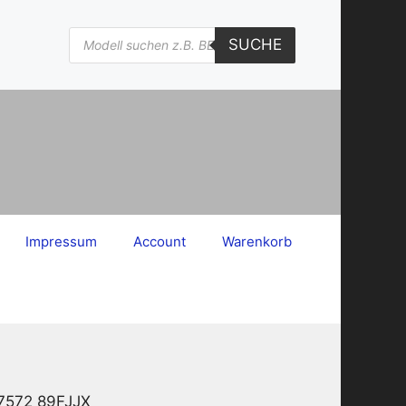
Products
SUCHE
search
Impressum
Account
Warenkorb
77572 89FJJX