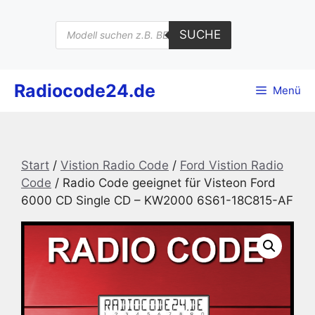
Zum
Inhalt
Products
SUCHE
search
springen
Radiocode24.de
Menü
Start
/
Vistion Radio Code
/
Ford Vistion Radio
Code
/ Radio Code geeignet für Visteon Ford
6000 CD Single CD – KW2000 6S61-18C815-AF