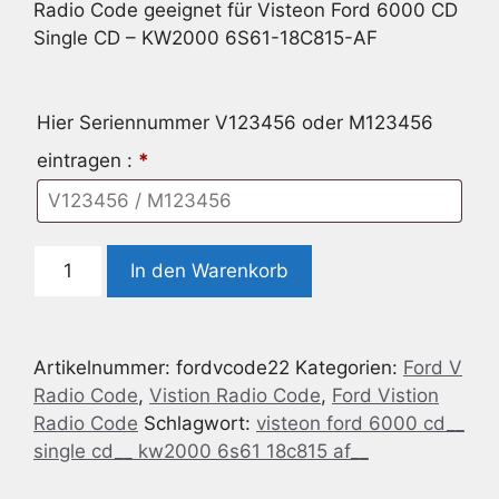
Radio Code geeignet für Visteon Ford 6000 CD
Single CD – KW2000 6S61-18C815-AF
Hier Seriennummer V123456 oder M123456
eintragen :
*
Radio
In den Warenkorb
Code
geeignet
für
Artikelnummer:
fordvcode22
Kategorien:
Ford V
Visteon
Radio Code
,
Vistion Radio Code
,
Ford Vistion
Ford
Radio Code
Schlagwort:
visteon ford 6000 cd__
6000
single cd__ kw2000 6s61 18c815 af__
CD
Single