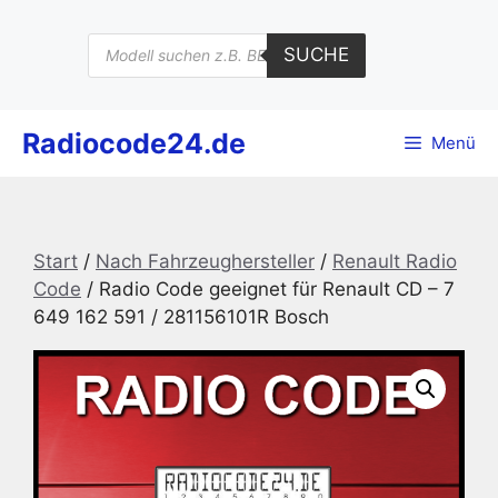
Zum
Inhalt
Products
SUCHE
search
springen
Radiocode24.de
Menü
Start
/
Nach Fahrzeughersteller
/
Renault Radio
Code
/ Radio Code geeignet für Renault CD – 7
649 162 591 / 281156101R Bosch