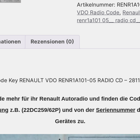
Artikelnummer:
RENR1A1
Renault
VDO Radio Code
,
Renaul
VDO
renr1a101 05__ radio cd_
RENR1A101-
05
RADIO
mationen
Rezensionen (0)
CD
-
2811
500
31R
ode Key RENAULT VDO RENR1A101-05 RADIO CD – 2811
Menge
e mehr für ihr Renault Autoradio und finden die Cod
ung
z.B. (22DC259/62P) und von der
Seriennummer
d
Gerätes zu.