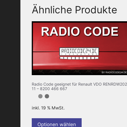
Ähnliche Produkte
Radio Code geeignet für Renault VDO RENRDW202
11 – 8200 466 667
inkl. 19 % MwSt.
Optionen wählen