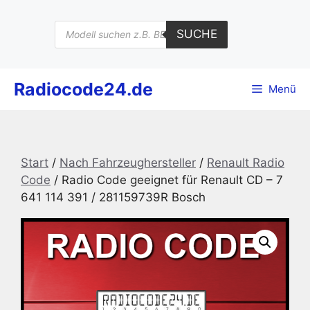
Zum
Inhalt
Products
SUCHE
search
springen
Radiocode24.de
Menü
Start
/
Nach Fahrzeughersteller
/
Renault Radio
Code
/ Radio Code geeignet für Renault CD – 7
641 114 391 / 281159739R Bosch