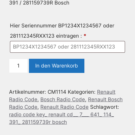
391 / 281159739R Bosch
Hier Seriennummer BP1234X1234567 oder
281112345RXX123 eintragen :
*
Radio
In den Warenkorb
Code
geeignet
für
Artikelnummer:
CM1114
Kategorien:
Renault
Renault
Radio Code
,
Bosch Radio Code
,
Renault Bosch
CD
Radio Code
,
Renault Radio Code
Schlagwort:
-
radio code key_ renault cd__ 7___ 641_ 114_
7
391_ 281159739r bosch
641
114