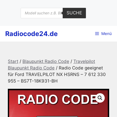
Zum
Inhalt
Products
SUCHE
search
springen
Radiocode24.de
Menü
Start
/
Blaupunkt Radio Code
/
Travelpilot
Blaupunkt Radio Code
/ Radio Code geeignet
für Ford TRAVELPILOT NX HSRNS – 7 612 330
955 – BS7T-18K931-BH