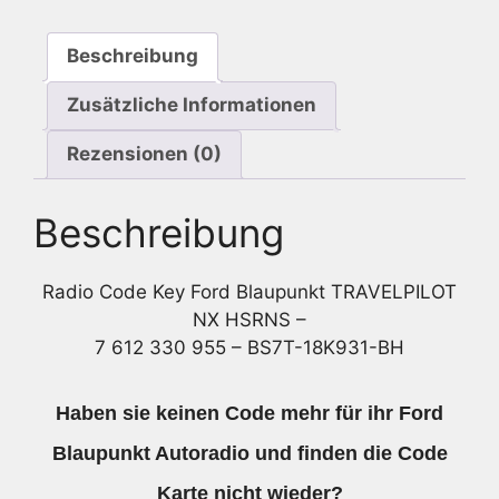
-
7
Beschreibung
612
330
Zusätzliche Informationen
955
-
Rezensionen (0)
BS7T-
18K931-
Beschreibung
BH
Menge
Radio Code Key Ford Blaupunkt TRAVELPILOT
NX HSRNS –
7 612 330 955 – BS7T-18K931-BH
Haben sie keinen Code mehr für ihr Ford
Blaupunkt Autoradio und finden die Code
Karte nicht wieder?