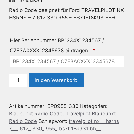
inkl. 19 % MwSt.
Radio Code geeignet für Ford TRAVELPILOT NX
HSRNS – 7 612 330 955 – BS7T-18K931-BH
Hier Seriennummer BP1234X1234567 /
C7E3A0XXX12345678 eintragen :
*
Radio
In den Warenkorb
Code
geeignet
für
Artikelnummer:
BP0955-330
Kategorien:
Ford
Blaupunkt Radio Code
,
Travelpilot Blaupunkt
TRAVELPILOT
Radio Code
Schlagwort:
travelpilot nx__ hsrns
NX
7___ 612_ 330_ 955_ bs7t 18k931 bh__
HSRNS