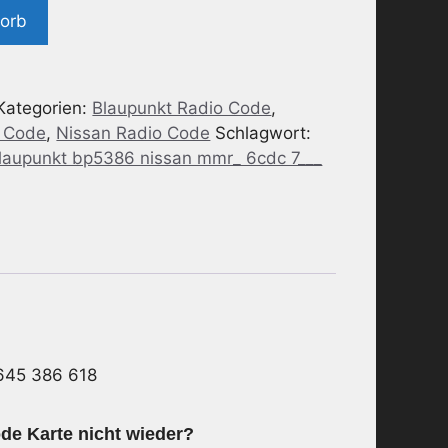
korb
Kategorien:
Blaupunkt Radio Code
,
o Code
,
Nissan Radio Code
Schlagwort:
blaupunkt bp5386 nissan mmr_ 6cdc 7___
645 386 618
de Karte nicht wieder?