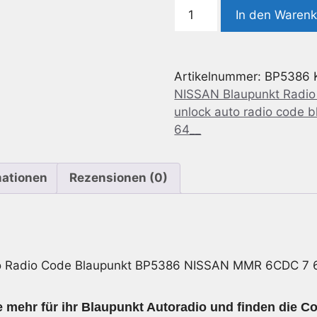
Radio
In den Waren
Code
geeignet
für
Artikelnummer:
BP5386
Blaupunkt
NISSAN Blaupunkt Radi
BP5386
unlock auto radio code 
Nissan
64__
MMR
6CDC
7
mationen
Rezensionen (0)
645
386
618
Menge
o Radio Code Blaupunkt BP5386 NISSAN MMR 6CDC 7 
 mehr für ihr Blaupunkt Autoradio und finden die Co