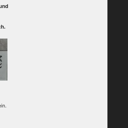
 und
h.
in.