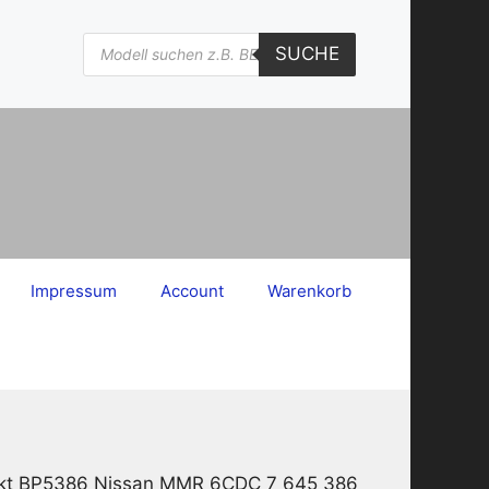
Products
SUCHE
search
Impressum
Account
Warenkorb
unkt BP5386 Nissan MMR 6CDC 7 645 386