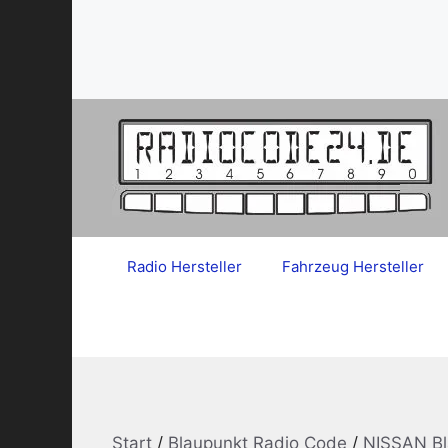
Zum
Inhalt
springen
Radio Hersteller
Fahrzeug Hersteller
Start
/
Blaupunkt Radio Code
/
NISSAN Bl