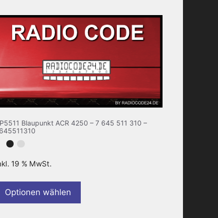
P5511 Blaupunkt ACR 4250 – 7 645 511 310 –
645511310
nkl. 19 % MwSt.
Optionen wählen