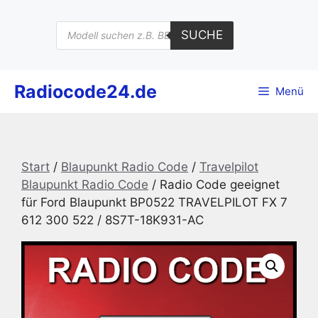
Zum
Inhalt
Products
SUCHE
search
springen
Radiocode24.de
Menü
Start
/
Blaupunkt Radio Code
/
Travelpilot
Blaupunkt Radio Code
/ Radio Code geeignet
für Ford Blaupunkt BP0522 TRAVELPILOT FX 7
612 300 522 / 8S7T-18K931-AC