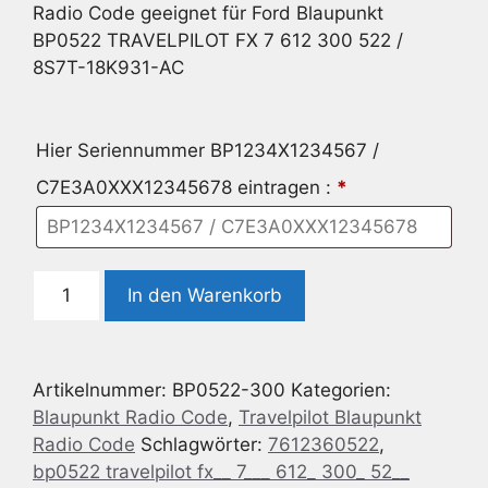
Radio Code geeignet für Ford Blaupunkt
BP0522 TRAVELPILOT FX 7 612 300 522 /
8S7T-18K931-AC
Hier Seriennummer BP1234X1234567 /
C7E3A0XXX12345678 eintragen :
*
Radio
In den Warenkorb
Code
geeignet
für
Artikelnummer:
BP0522-300
Kategorien:
Ford
Blaupunkt Radio Code
,
Travelpilot Blaupunkt
Blaupunkt
Radio Code
Schlagwörter:
7612360522
,
BP0522
bp0522 travelpilot fx__ 7___ 612_ 300_ 52__
TRAVELPILOT