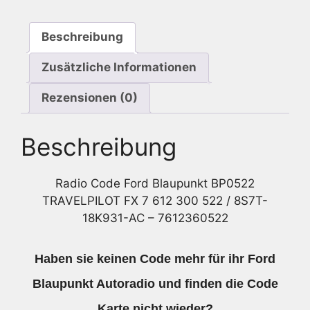
FX
7
Beschreibung
612
300
Zusätzliche Informationen
522
/
Rezensionen (0)
8S7T-
18K931-
Beschreibung
AC
Menge
Radio Code Ford Blaupunkt BP0522
TRAVELPILOT FX 7 612 300 522 / 8S7T-
18K931-AC – 7612360522
Haben sie keinen Code mehr für ihr Ford
Blaupunkt Autoradio und finden die Code
Karte nicht wieder?