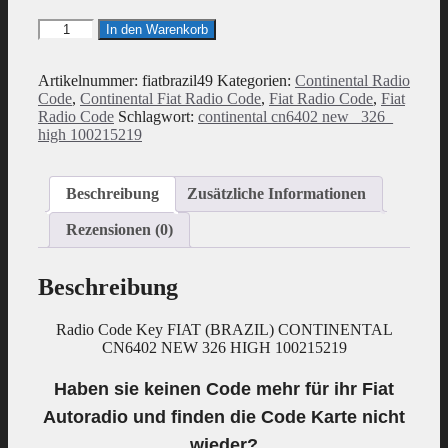
Radio
In den Warenkorb
Code
geeignet
für
Artikelnummer:
fiatbrazil49
Kategorien:
Continental Radio
Fiat
Code
,
Continental Fiat Radio Code
,
Fiat Radio Code
,
Fiat
(BRAZIL)
Radio Code
Schlagwort:
continental cn6402 new_ 326_
Continental
high 100215219
CN6402
NEW
326
Beschreibung
Zusätzliche Informationen
HIGH
100215219
Rezensionen (0)
Menge
Beschreibung
Radio Code Key FIAT (BRAZIL) CONTINENTAL
CN6402 NEW 326 HIGH 100215219
Haben sie keinen Code mehr für ihr Fiat
Autoradio und finden die Code Karte nicht
wieder?