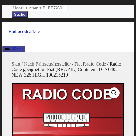
Zum
Products
Inhalt
search
Suche
springen
Radiocode24.de
Menü
Start
/
Nach Fahrzeughersteller
/
Fiat Radio Code
/ Radio
Code geeignet für Fiat (BRAZIL) Continental CN6402
NEW 326 HIGH 100215219