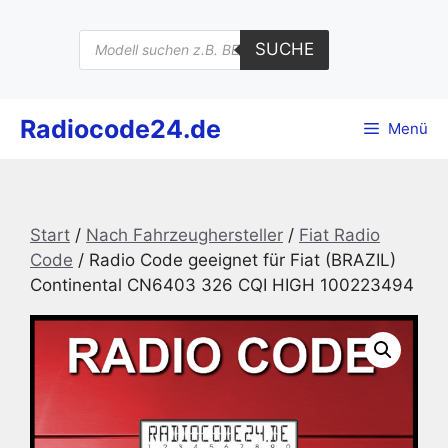
Zum
Inhalt
Products
SUCHE
search
springen
Radiocode24.de
Menü
Start
/
Nach Fahrzeughersteller
/
Fiat Radio
Code
/ Radio Code geeignet für Fiat (BRAZIL)
Continental CN6403 326 CQI HIGH 100223494