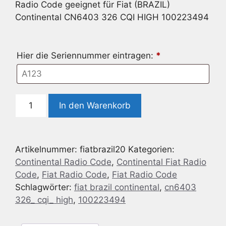
Radio Code geeignet für Fiat (BRAZIL)
Continental CN6403 326 CQI HIGH 100223494
Hier die Seriennummer eintragen:
*
Radio
In den Warenkorb
Code
geeignet
für
Artikelnummer:
fiatbrazil20
Kategorien:
Fiat
Continental Radio Code
,
Continental Fiat Radio
(BRAZIL)
Code
,
Fiat Radio Code
,
Fiat Radio Code
Continental
Schlagwörter:
fiat brazil continental
,
cn6403
CN6403
326_ cqi_ high
,
100223494
326
CQI
HIGH