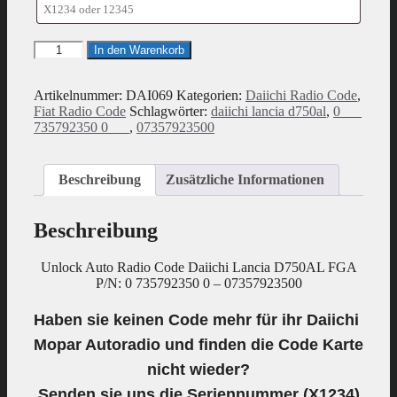
Radio
In den Warenkorb
Code
geeignet
für
Artikelnummer:
DAI069
Kategorien:
Daiichi Radio Code
,
Daiichi
Fiat Radio Code
Schlagwörter:
daiichi lancia d750al
,
0___
Lancia
735792350 0___
,
07357923500
D750AL
FGA
P/N:
Beschreibung
Zusätzliche Informationen
0
735792350
0
Beschreibung
-
07357923500
Unlock Auto Radio Code Daiichi Lancia D750AL FGA
Menge
P/N: 0 735792350 0 – 07357923500
Haben sie keinen Code mehr für ihr Daiichi
Mopar Autoradio und finden die Code Karte
nicht wieder?
Senden sie uns die
Seriennummer
(X1234)