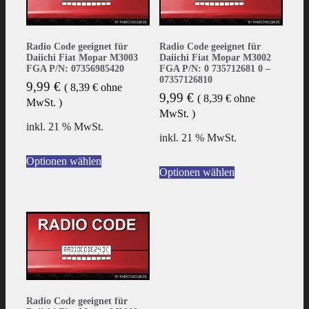
Radio Code geeignet für
Radio Code geeignet für
Daiichi Fiat Mopar M3003
Daiichi Fiat Mopar M3002
FGA P/N: 07356985420
FGA P/N: 0 735712681 0 –
07357126810
9,99
€
(
8,39
€
ohne
9,99
€
(
8,39
€
ohne
MwSt. )
MwSt. )
inkl. 21 % MwSt.
inkl. 21 % MwSt.
Optionen wählen
Optionen wählen
Radio Code geeignet für