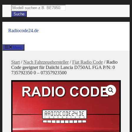
Zum
Products
Inhalt
search
Suche
springen
Radiocode24.de
Menü
Start
/
Nach Fahrzeughersteller
/
Fiat Radio Code
/ Radio
Code geeignet für Daiichi Lancia D750AL FGA P/N: 0
735792350 0 – 07357923500