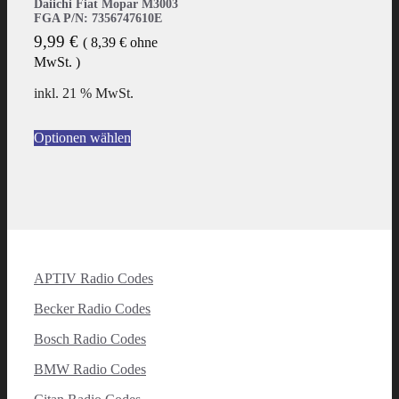
Daiichi Fiat Mopar M3003
FGA P/N: 7356747610E
9,99
€
(
8,39
€
ohne
MwSt. )
inkl. 21 % MwSt.
Optionen wählen
APTIV Radio Codes
Becker Radio Codes
Bosch Radio Codes
BMW Radio Codes