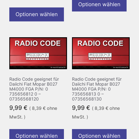
Optionen wählen
Optionen wählen
Radio Code geeignet für
Radio Code geeignet für
Daiichi Fiat Mopar B027
Daiichi Fiat Mopar B027
M4000 FGA P/N: 0
M4000 FGA P/N: 0
735656812 0 –
735656813 0 –
07356568120
07356568130
9,99
€
9,99
€
(
8,39
€
ohne
(
8,39
€
ohne
MwSt. )
MwSt. )
Optionen wählen
Optionen wählen