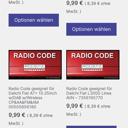
MwSt. )
9,99
€
(
8,39
€
ohne
MwSt. )
Optionen wählen
Optionen wählen
Radio Code geeignet für
Radio Code geeignet für
Daiichi Fiat A7+ 10.25inch
Daiichi Fiat L3000 Linea
w/DAB w/Wireless
AVN – 7356165770
CP&AA&FM&AM
9,99
€
(
8,39
€
ohne
00505856180
9,99
€
MwSt. )
(
8,39
€
ohne
MwSt. )