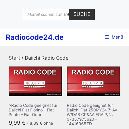
Zum
Inhalt
Products
SUCHE
search
springen
Radiocode24.de
Menü
Start
/ Daiichi Radio Code
>Radio Code geeignet für
Radio Code geeignet für
Daiichi Fiat Fiorino – Fiat
Daiichi Fiat 250MY24 7′ AV
Punto – Fiat Qubo
W/DAB CP&AA FGA P/N:
07357975620 –
9,99
€
(
8,39
€
ohne
14416965ZD