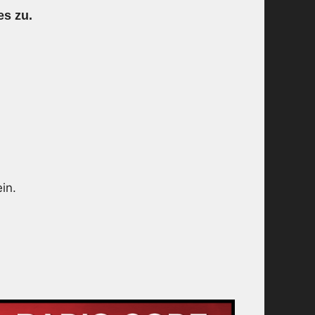
es zu.
in.