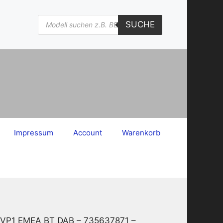
Products
SUCHE
search
Impressum
Account
Warenkorb
56 VP1 EMEA BT DAB – 735637871 –