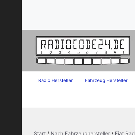
Zum
Inhalt
springen
Radio Hersteller
Fahrzeug Hersteller
Start
/
Nach Fahrzeughersteller
/
Fiat Ra