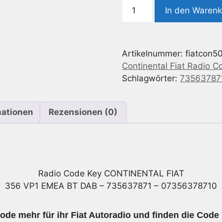
Radio
In den Waren
Code
geeignet
für
Artikelnummer:
fiatcon5
Continental
Continental Fiat Radio C
Fiat
Schlagwörter:
73563787
356
VP1
EMEA
mationen
Rezensionen (0)
BT
DAB
-
735637871
-
Radio Code Key CONTINENTAL FIAT
07356378710
356 VP1 EMEA BT DAB – 735637871 – 07356378710
Menge
ode mehr für ihr Fiat Autoradio und finden die Code 