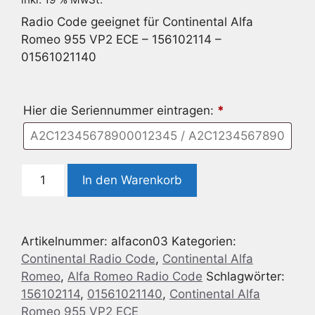
Radio Code geeignet für Continental Alfa
Romeo 955 VP2 ECE – 156102114 –
01561021140
Hier die Seriennummer eintragen:
*
Radio
In den Warenkorb
Code
geeignet
für
Artikelnummer:
alfacon03
Kategorien:
Continental
Continental Radio Code
,
Continental Alfa
Alfa
Romeo
,
Alfa Romeo Radio Code
Schlagwörter:
Romeo
156102114
,
01561021140
,
Continental Alfa
955
Romeo 955 VP2 ECE
VP2