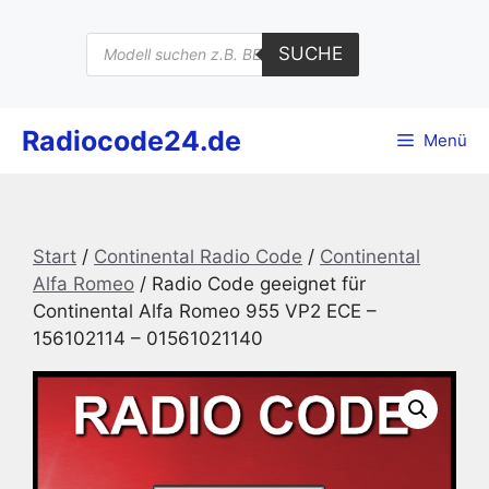
Zum
Inhalt
Products
SUCHE
search
springen
Radiocode24.de
Menü
Start
/
Continental Radio Code
/
Continental
Alfa Romeo
/ Radio Code geeignet für
Continental Alfa Romeo 955 VP2 ECE –
156102114 – 01561021140