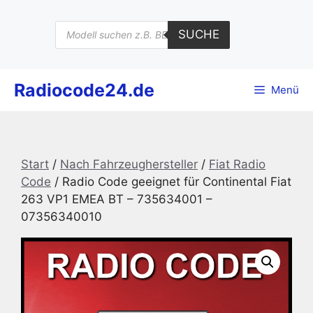
Zum
Inhalt
Products
SUCHE
search
springen
Radiocode24.de
Menü
Start
/
Nach Fahrzeughersteller
/
Fiat Radio
Code
/ Radio Code geeignet für Continental Fiat
263 VP1 EMEA BT – 735634001 –
07356340010