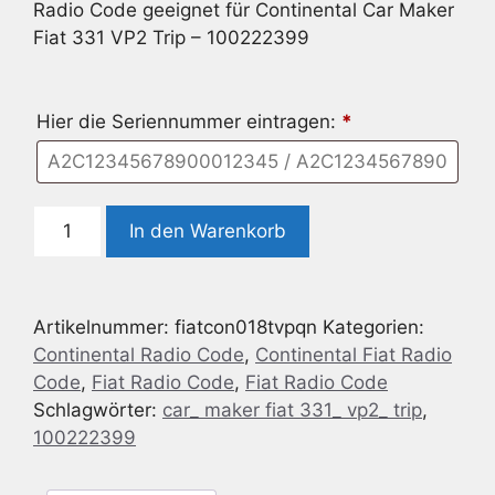
Radio Code geeignet für Continental Car Maker
Fiat 331 VP2 Trip – 100222399
Hier die Seriennummer eintragen:
*
Radio
In den Warenkorb
Code
geeignet
für
Artikelnummer:
fiatcon018tvpqn
Kategorien:
Continental
Continental Radio Code
,
Continental Fiat Radio
Car
Code
,
Fiat Radio Code
,
Fiat Radio Code
Maker
Schlagwörter:
car_ maker fiat 331_ vp2_ trip
,
Fiat
100222399
331
VP2
Trip