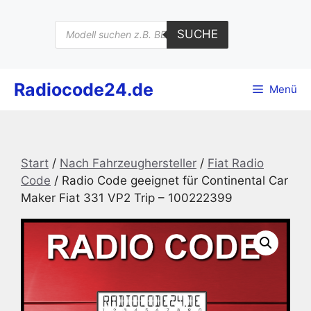
Zum
Inhalt
Products
SUCHE
search
springen
Radiocode24.de
Menü
Start
/
Nach Fahrzeughersteller
/
Fiat Radio
Code
/ Radio Code geeignet für Continental Car
Maker Fiat 331 VP2 Trip – 100222399