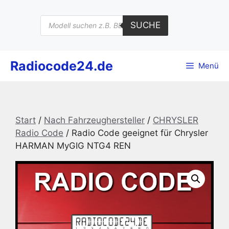
Zum
Inhalt
Products
SUCHE
search
springen
Radiocode24.de
Menü
Start
/
Nach Fahrzeughersteller
/
CHRYSLER
Radio Code
/ Radio Code geeignet für Chrysler
HARMAN MyGIG NTG4 REN