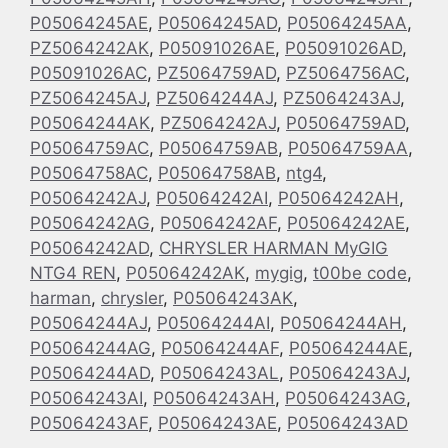
P05064245AE
,
P05064245AD
,
P05064245AA
,
PZ5064242AK
,
P05091026AE
,
P05091026AD
,
P05091026AC
,
PZ5064759AD
,
PZ5064756AC
,
PZ5064245AJ
,
PZ5064244AJ
,
PZ5064243AJ
,
P05064244AK
,
PZ5064242AJ
,
P05064759AD
,
P05064759AC
,
P05064759AB
,
P05064759AA
,
P05064758AC
,
P05064758AB
,
ntg4
,
P05064242AJ
,
P05064242AI
,
P05064242AH
,
P05064242AG
,
P05064242AF
,
P05064242AE
,
P05064242AD
,
CHRYSLER HARMAN MyGIG
NTG4 REN
,
P05064242AK
,
mygig
,
t00be code
,
harman
,
chrysler
,
P05064243AK
,
P05064244AJ
,
P05064244AI
,
P05064244AH
,
P05064244AG
,
P05064244AF
,
P05064244AE
,
P05064244AD
,
P05064243AL
,
P05064243AJ
,
P05064243AI
,
P05064243AH
,
P05064243AG
,
P05064243AF
,
P05064243AE
,
P05064243AD