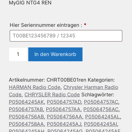
MyGIG NTG4 REN
Hier Seriennummer eintragen :
*
Radio
In den Warenkorb
Code
geeignet
für
Artikelnummer:
CHRT00BE01ren
Kategorien:
Chrysler
HARMAN Radio Code
,
Chrysler Harman Radio
HARMAN
Code
,
CHRYSLER Radio Code
Schlagwörter:
MyGIG
P05064245AK
,
P05064757AD
,
P05064757AC
,
NTG4
P05064757AB
,
P05064757AA
,
P05064756AC
,
REN
P05064756AB
,
P05064756AA
,
P05064245AL
,
Menge
P05064758AA
,
P05064245AJ
,
P05064245AI
,
P05064245AH
,
P05064245AG
,
P05064245AF
,