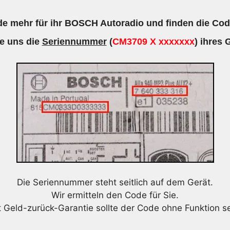
643
e mehr für ihr BOSCH Autoradio und finden die Cod
709
316
e uns die
Seriennummer
(
CM3709 X xxxxxxx
) ihres 
-
735
585
262
0
-
7643709316
Menge
Die Seriennummer steht seitlich auf dem Gerät.
Wir ermitteln den Code für Sie.
t Geld-zurück-Garantie sollte der Code ohne Funktion se