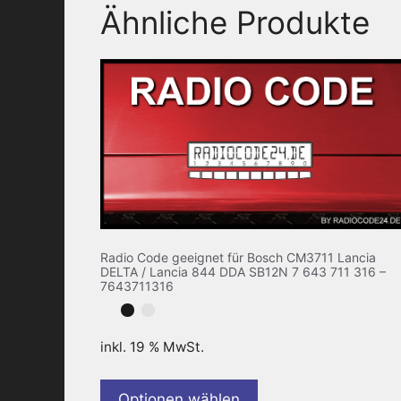
Ähnliche Produkte
Radio Code geeignet für Bosch CM3711 Lancia
DELTA / Lancia 844 DDA SB12N 7 643 711 316 –
7643711316
inkl. 19 % MwSt.
Optionen wählen