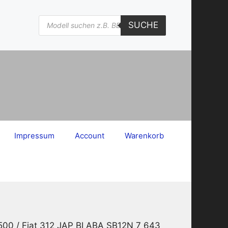
Products
SUCHE
search
Impressum
Account
Warenkorb
500 / Fiat 312 JAP BI ABA SB12N 7 643