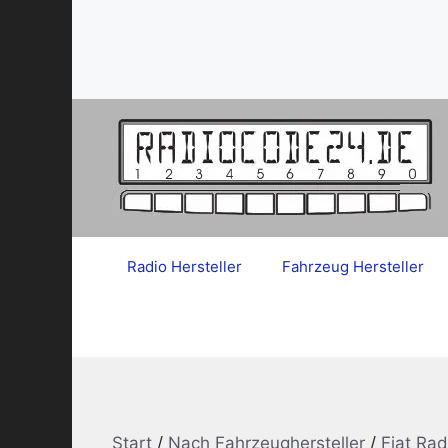
Zum
Inhalt
springen
Radio Hersteller
Fahrzeug Hersteller
Start
/
Nach Fahrzeughersteller
/
Fiat Ra