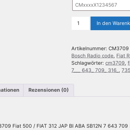
Radio
In den Waren
Code
geeignet
für
Artikelnummer:
CM3709
Bosch
Bosch Radio code
,
Fiat 
CM3709
Schlagwörter:
cm3709
,
Fiat
7___ 643_ 709_ 316_
,
735
500
/
Fiat
mationen
Rezensionen (0)
312
JAP
BI
ABA
SB12N
709 Fiat 500 / FIAT 312 JAP BI ABA SB12N 7 643 709
7