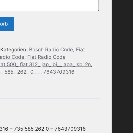
korb
Kategorien:
Bosch Radio Code
,
Fiat
Radio Code
,
Fiat Radio Code
fiat 500_ fiat 312_ jap_ bi__ aba_ sb12n
,
_ 585_ 262_ 0___
,
7643709316
 316 – 735 585 262 0 – 7643709316