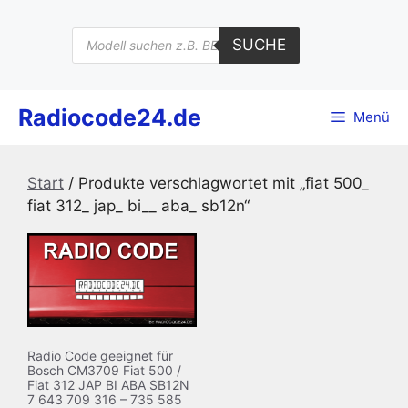
Zum
Inhalt
Products
SUCHE
search
springen
Radiocode24.de
Menü
Start
/ Produkte verschlagwortet mit „fiat 500_
fiat 312_ jap_ bi__ aba_ sb12n“
Radio Code geeignet für
Bosch CM3709 Fiat 500 /
Fiat 312 JAP BI ABA SB12N
7 643 709 316 – 735 585