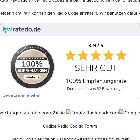
uto Navigation - car radio codes the online decoding service for secur
eider nicht. Wir können den Radio Code ermitteln. Wir benutzen dafür 
4.9 / 5
SEHR GUT
100% Empfehlungsrate
Durchschnitt aus 32 Bewertungen
Bewertungen ansehen
Codice Radio Codigo Forum
Radio Code Service on Facebook
All Radio Codes on Twitter