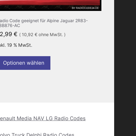
adio Code geeignet für Alpine Jaguar 2R83-
8B876-AC
12,99
€
(
10,92
€
ohne MwSt. )
nkl. 19 % MwSt.
Optionen wählen
enault Media NAV LG Radio Codes
olvo Truck Delphi Radio Codes