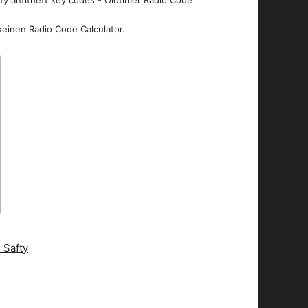
ity antitheft key codes - Oldtimer Radio Code
keinen Radio Code Calculator.