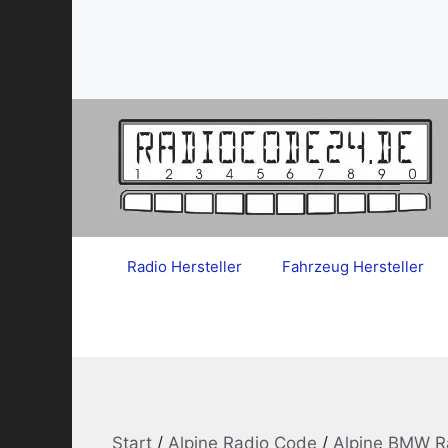
Zum
Inhalt
springen
Radio Hersteller
Fahrzeug Hersteller
Start
/
Alpine Radio Code
/
Alpine BMW R