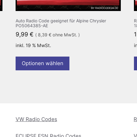
Auto Radio Code geeignet für Alpine Chrysler
R
PO5064385-AE
1
9,99
€
(
8,39
€
ohne MwSt. )
inkl. 19 % MwSt.
i
Optionen wählen
VW Radio Codes
R
ECLIPSE ESN Radio Codes
V