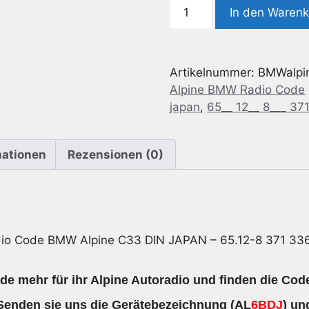
Radio
In den Waren
Code
geeignet
für
Artikelnummer:
BMWalpi
BMW
Alpine BMW Radio Code
Alpine
japan
,
65__ 12__ 8___ 37
C33
DIN
JAPAN
mationen
Rezensionen (0)
-
65.12-
8
371
336
dio Code BMW Alpine C33 DIN JAPAN – 65.12-8 371 33
-
65128371336
e mehr für ihr Alpine Autoradio und finden die Cod
Menge
Senden sie uns die
Gerätebezeichnung
(AL
6BDJ
) un