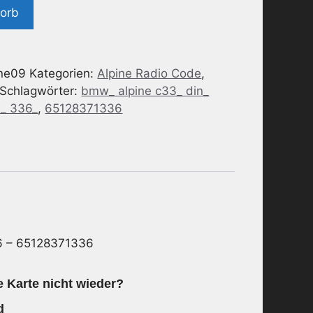
korb
ne09
Kategorien:
Alpine Radio Code
,
Schlagwörter:
bmw_ alpine c33_ din_
1_ 336_
,
65128371336
6 – 65128371336
e Karte nicht wieder?
d