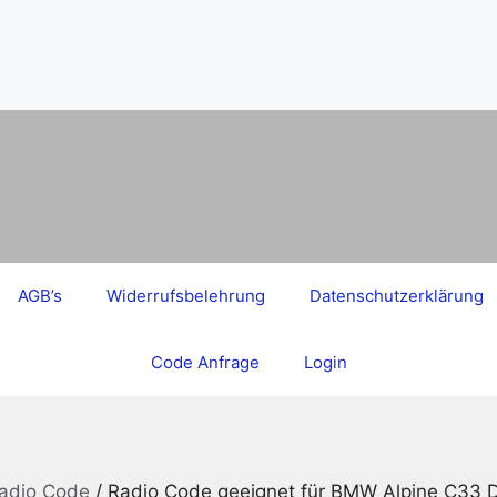
AGB’s
Widerrufsbelehrung
Datenschutzerklärung
Code Anfrage
Login
adio Code
/ Radio Code geeignet für BMW Alpine C33 