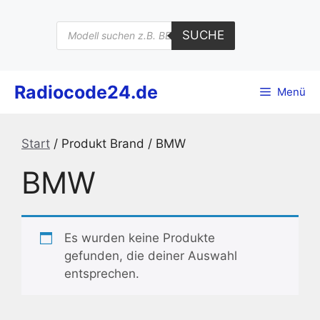
Zum
Inhalt
Products
SUCHE
search
springen
Radiocode24.de
Menü
Start
/ Produkt Brand / BMW
BMW
Es wurden keine Produkte
gefunden, die deiner Auswahl
entsprechen.