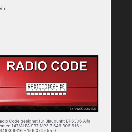
in.
adio Code geeignet für Blaupunkt BP6306 Alfa
omeo 147/ALFA 937 MP3 7 646 306 616 –
646306616 – 156 074 555 0