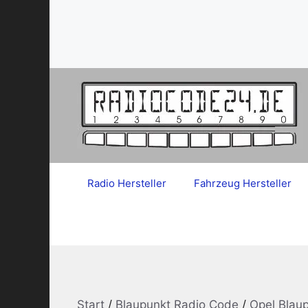
Zum
Inhalt
springen
Radio Hersteller
Fahrzeug Hersteller
Start
/
Blaupunkt Radio Code
/
Opel Blau