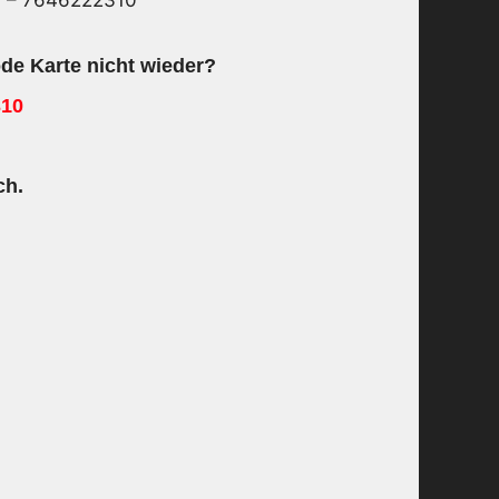
0 – 7646222310
de Karte nicht wieder?
310
ch.