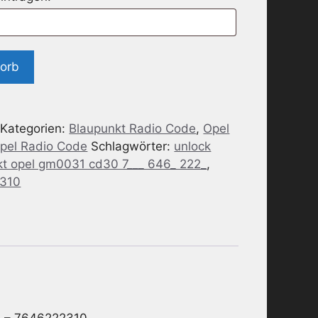
korb
Kategorien:
Blaupunkt Radio Code
,
Opel
pel Radio Code
Schlagwörter:
unlock
kt opel gm0031 cd30 7___ 646_ 222_
,
 310