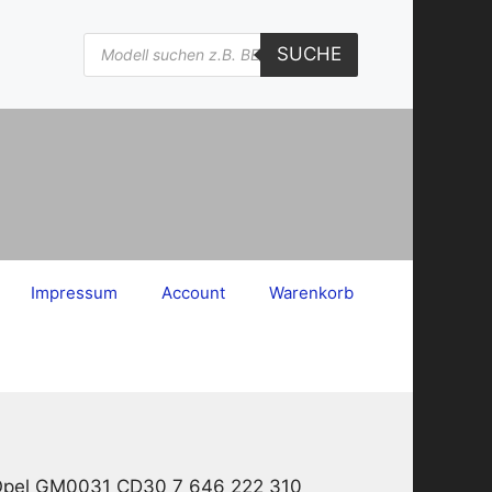
Products
SUCHE
search
Impressum
Account
Warenkorb
 Opel GM0031 CD30 7 646 222 310