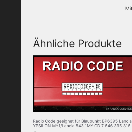
Mi
Ähnliche Produkte
Radio Code geeignet für Blaupunkt BP6395 Lancia
YPSILON MY1/Lancia 843 1MY CD 7 646 395 316