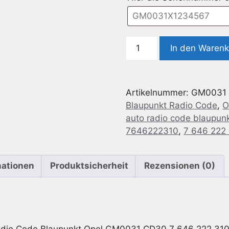
Radio
In den Waren
Code
geeignet
für
Artikelnummer:
GM0031
Blaupunkt
Blaupunkt Radio Code
,
O
Opel
auto radio code blaupun
GM0031
7646222310
,
7 646 222
CD30
7
646
mationen
Produktsicherheit
Rezensionen (0)
222
310
Menge