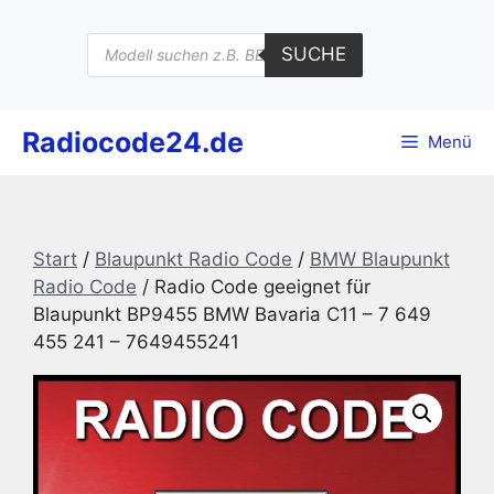
Zum
Inhalt
Products
SUCHE
search
springen
Radiocode24.de
Menü
Start
/
Blaupunkt Radio Code
/
BMW Blaupunkt
Radio Code
/ Radio Code geeignet für
Blaupunkt BP9455 BMW Bavaria C11 – 7 649
455 241 – 7649455241