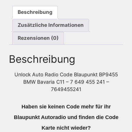
-
Beschreibung
7
649
Zusätzliche Informationen
455
241
Rezensionen (0)
-
7649455241
Beschreibung
Menge
Unlock Auto Radio Code Blaupunkt BP9455
BMW Bavaria C11 – 7 649 455 241 –
7649455241
Haben sie keinen Code mehr für ihr
Blaupunkt Autoradio und finden die Code
Karte nicht wieder?