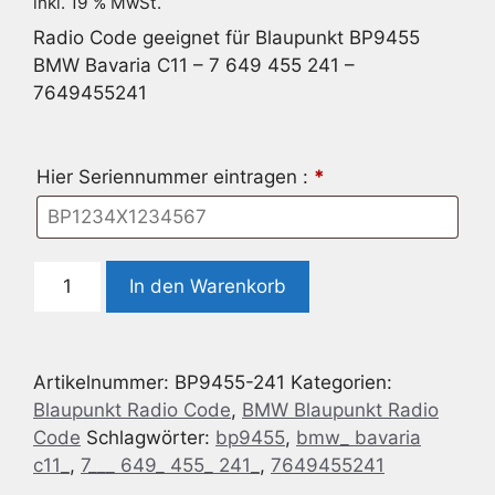
inkl. 19 % MwSt.
Radio Code geeignet für Blaupunkt BP9455
BMW Bavaria C11 – 7 649 455 241 –
7649455241
Hier Seriennummer eintragen :
*
Radio
In den Warenkorb
Code
geeignet
für
Artikelnummer:
BP9455-241
Kategorien:
Blaupunkt
Blaupunkt Radio Code
,
BMW Blaupunkt Radio
BP9455
Code
Schlagwörter:
bp9455
,
bmw_ bavaria
BMW
c11_
,
7___ 649_ 455_ 241_
,
7649455241
Bavaria
C11